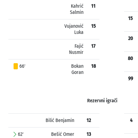
Kahrić
11
Salmin
15
Vujanović
15
Luka
20
Fajić
17
Nusmir
80
66'
Bokan
18
Goran
99
Rezervni igrači
Bilić Benjamin
12
4
62'
Bešić Omer
13