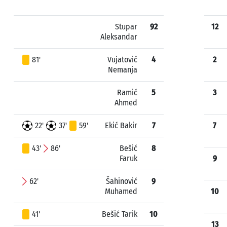
Stupar
92
12
Aleksandar
81'
Vujatović
4
2
Nemanja
Ramić
5
3
Ahmed
22'
37'
59'
Ekić Bakir
7
7
43'
86'
Bešić
8
Faruk
9
62'
Šahinović
9
Muhamed
10
41'
Bešić Tarik
10
13