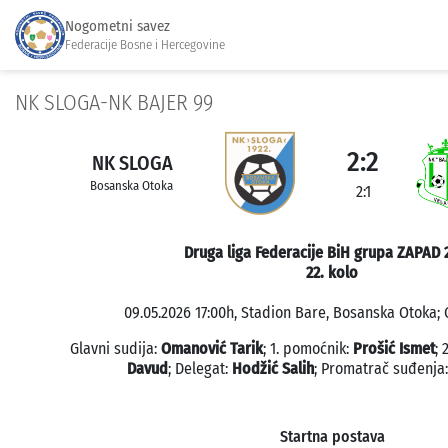
Nogometni savez
Federacije Bosne i Hercegovine
NK SLOGA-NK BAJER 99
2:2
NK SLOGA
Bosanska Otoka
2:1
Druga liga Federacije BiH grupa ZAPAD 
22. kolo
09.05.2026 17:00h, Stadion Bare, Bosanska Otoka; 
Glavni sudija:
Omanović Tarik
; 1. pomoćnik:
Prošić Ismet
; 
Davud
; Delegat:
Hodžić Salih
; Promatrač suđenja
Startna postava