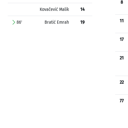
8
Kovačević Malik
14
11
86'
Bratić Emrah
19
17
21
22
77