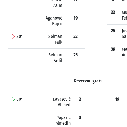
Asim
22
Mu
Aganović
19
Fe
Bajro
25
Ju
80'
Selman
22
Sa
Faik
39
Ma
Selman
25
Am
Fadil
Rezervni igrači
80'
Kavazović
2
19
Ahmed
Poparić
3
Almedin