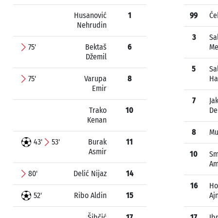
Husanović
1
99
Će
Nehrudin
3
Sa
75'
Bektaš
6
M
Džemil
5
Sa
75'
Varupa
8
Ha
Emir
7
Ja
Trako
10
De
Kenan
8
Mu
43'
53'
Burak
11
Asmir
10
Sm
Am
80'
Delić Nijaz
14
16
Ho
52'
Ribo Aldin
15
Aj
Šibčić
17
17
Ib