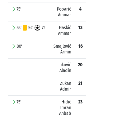
75'
Poparić
4
Ammar
53'
54'
72'
Haskić
13
Ammar
80'
Smajlović
16
Armin
Luković
20
Aladin
Zukan
21
Admir
75'
Hidić
23
Imran
Ahbab