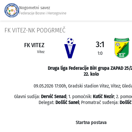
Nogometni savez
Federacije Bosne i Hercegovine
FK VITEZ-NK PODGRMEČ
3:1
FK VITEZ
Vitez
1:0
Druga liga Federacije BiH grupa ZAPAD 25/
22. kolo
09.05.2026 17:00h, Gradski stadion Vitez, Vitez; Gled
Glavni sudija:
Dervić Senad
; 1. pomoćnik:
Kutić Nezir
; 2. pomo
Delegat:
Došlić Sanel
; Promatrač suđenja:
Došlić
Startna postava