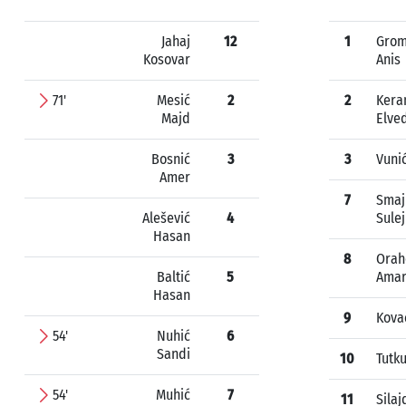
Jahaj
12
1
Grom
Kosovar
Anis
71'
Mesić
2
2
Kera
Majd
Elve
Bosnić
3
3
Vuni
Amer
7
Smaj
Alešević
4
Sule
Hasan
8
Orah
Baltić
5
Ama
Hasan
9
Kova
54'
Nuhić
6
Sandi
10
Tutku
54'
Muhić
7
11
Silaj