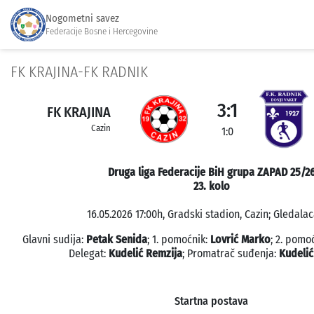
Nogometni savez
Federacije Bosne i Hercegovine
FK KRAJINA-FK RADNIK
3:1
FK KRAJINA
Cazin
1:0
Druga liga Federacije BiH grupa ZAPAD 25/2
23. kolo
16.05.2026 17:00h, Gradski stadion, Cazin; Gledalac
Glavni sudija:
Petak Senida
; 1. pomoćnik:
Lovrić Marko
; 2. pomo
Delegat:
Kudelić Remzija
; Promatrač suđenja:
Kudelić
Startna postava