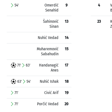
54'
Omerdić
9
4
V
Senahid
Šahinović
13
23
K
Sinan
Nuhić Vedad
14
Muharemović
15
Sabahudin
71'
63'
Handanagić
17
Anes
63'
54'
Nuhić Ishak
18
71'
Civić Arif
19
71'
Porčić Vedad
20