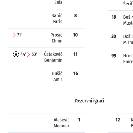
Enis
Šerif
Babić
8
19
Beši
Faris
Must
71'
Prošić
10
20
Došli
Elmin
Mirn
44'
63'
Čataković
11
99
Hrus
Benjamin
Emr
Hušić
16
Amir
Rezervni igrači
Alešević
1
12
K
Muamer