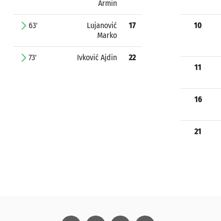
Armin
63'
Lujanović
17
10
Marko
73'
Ivković Ajdin
22
11
16
21