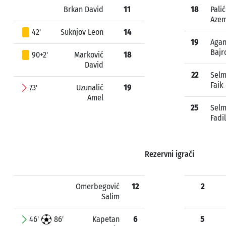
Brkan David
11
18
Palić
Aze
42'
Suknjov Leon
14
19
Agan
Bajr
90+2'
Marković
18
David
22
Sel
Faik
73'
Uzunalić
19
Amel
25
Sel
Fadil
Rezervni igrači
Omerbegović
12
2
Salim
46'
86'
Kapetan
6
5