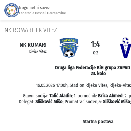
Nogometni savez
Federacije Bosne i Hercegovine
NK ROMARI-FK VITEZ
1:4
NK ROMARI
Divjak Vitez
0:2
Druga liga Federacije BiH grupa ZAPAD
23. kolo
16.05.2026 17:00h, Stadion Rijeka Vitez, Rijeka-Vite
Glavni sudija:
Talić Aladin
; 1. pomoćnik:
Brica Ahmed
; 2.
Delegat:
Slišković Mišo
; Promatrač suđenja:
Slišković Mišo
Startna postava