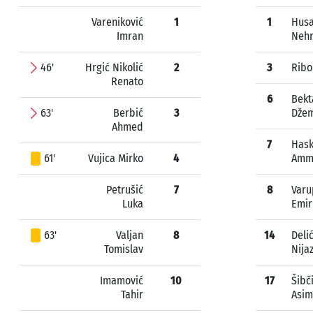
Vareniković
1
1
Husa
Imran
Nehr
46'
Hrgić Nikolić
2
3
Ribo
Renato
6
Bekt
63'
Berbić
3
Džem
Ahmed
7
Hask
61'
Vujica Mirko
4
Amm
Petrušić
7
8
Varu
Luka
Emir
63'
Valjan
8
14
Deli
Tomislav
Nija
Imamović
10
17
Šibč
Tahir
Asim