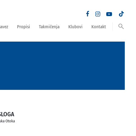
search
avez
Propisi
Takmičenja
Klubovi
Kontakt
SLOGA
ska Otoka