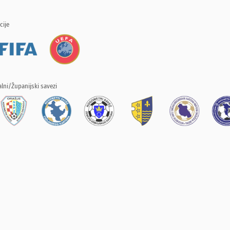
cije
lni/Županijski savezi