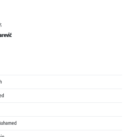
;
arević
h
ed
 Muhamed
min