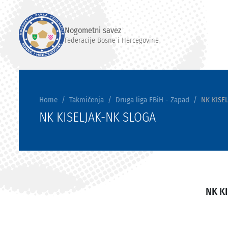
Nogometni savez
Federacije Bosne i Hercegovine
Home
Takmičenja
Druga liga FBiH - Zapad
NK KISE
NK KISELJAK-NK SLOGA
NK K