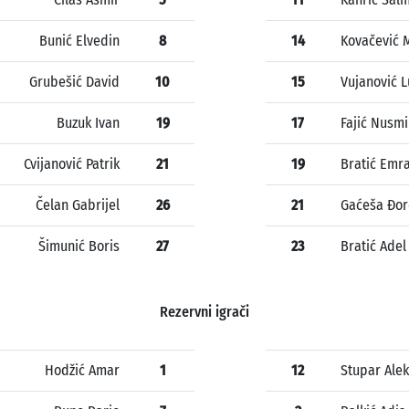
Bunić Elvedin
8
14
Kovačević M
Grubešić David
10
15
Vujanović 
Buzuk Ivan
19
17
Fajić Nusmi
Cvijanović Patrik
21
19
Bratić Emr
Čelan Gabrijel
26
21
Gaćeša Đo
Šimunić Boris
27
23
Bratić Adel
Rezervni igrači
Hodžić Amar
1
12
Stupar Ale