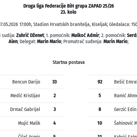
Druga liga Federacije BiH grupa ZAPAD 25/26
23. kolo
17.05.2026 17:00h, Stadion Hrvatskih branitelja, Kiseljak; Gledalaca: 150
i sudija:
Zuhrić Dženet
; 1. pomoćnik:
Malkoć Admir
; 2. pomoćnik:
Serd
Alen
; Delegat:
Marin Mario
; Promatrač suđenja:
Marin Mario
;
Startna postava
Bencun Darijo
33
92
Bešić Emra
Medić Kristijan
2
5
Ramić Ahm
Drmač Gabrijel
3
8
Gerzić Edin
Mujić Malik
4
10
Šahinović
Čilaš Asmir
5
11
Kahrić Sal