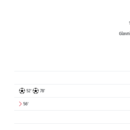
Glavn
52'
78'
56'