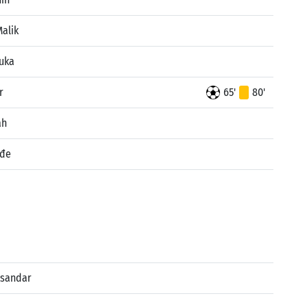
alik
Luka
r
65'
80'
ah
rđe
ksandar