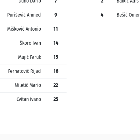
Duno Dario
7
2
Balkić Adis
Purišević Ahmed
9
4
Bešić Omer
Mišković Antonio
11
Škoro Ivan
14
Mujić Faruk
15
Ferhatović Rijad
16
Miletić Mario
22
Cvitan Ivano
25