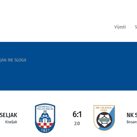
Vijesti
S
LJAK-NK SLOGA
6:1
ISELJAK
NK 
Kiseljak
Bosan
2:0