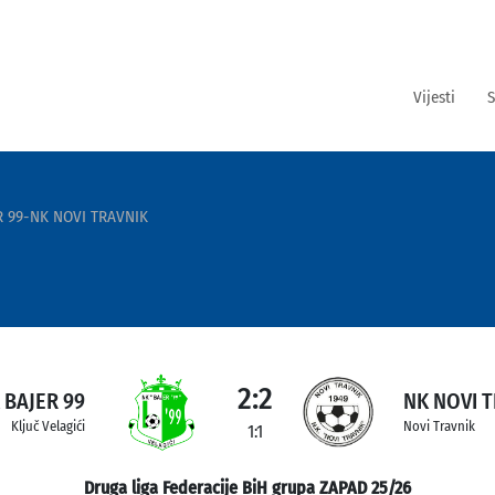
Vijesti
S
R 99-NK NOVI TRAVNIK
2:2
 BAJER 99
NK NOVI 
Ključ Velagići
Novi Travnik
1:1
Druga liga Federacije BiH grupa ZAPAD 25/26