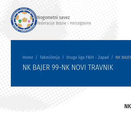
Nogometni savez
Federacije Bosne i Hercegovine
Home
Takmičenja
Druga liga FBiH - Zapad
NK BAJE
NK BAJER 99-NK NOVI TRAVNIK
NK