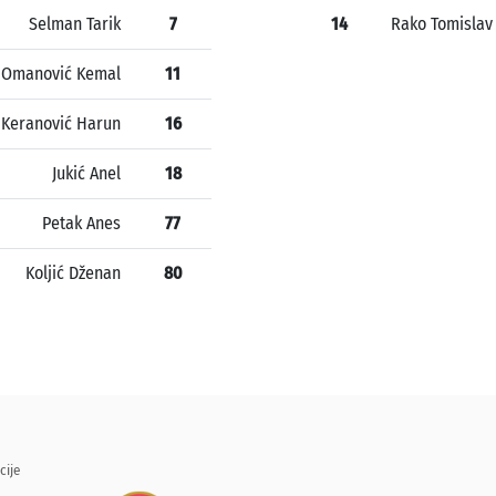
Selman Tarik
7
14
Rako Tomislav
Omanović Kemal
11
Keranović Harun
16
Jukić Anel
18
Petak Anes
77
Koljić Dženan
80
cije