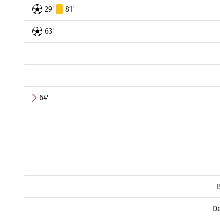
29'
81'
63'
64'
B
De