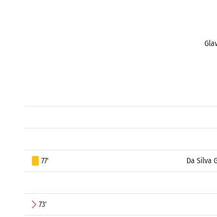
Glav
77'
Da Silva 
73'