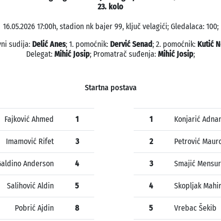
23. kolo
16.05.2026 17:00h, stadion nk bajer 99, ključ velagići; Gledalaca: 100;
ni sudija:
Delić Anes
; 1. pomoćnik:
Dervić Senad
; 2. pomoćnik:
Kutić N
Delegat:
Mihić Josip
; Promatrač suđenja:
Mihić Josip
;
Startna postava
Fajković Ahmed
1
1
Konjarić Adna
Imamović Rifet
3
2
Petrović Maur
Galdino Anderson
4
3
Smajić Mensur
Salihović Aldin
5
4
Skopljak Mahi
Pobrić Ajdin
8
5
Vrebac Šekib