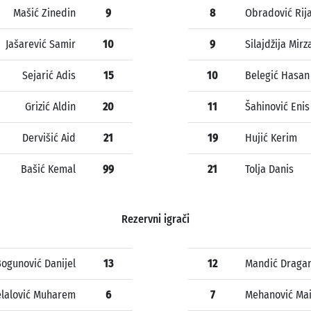
Mašić Zinedin
9
8
Obradović Rij
Jašarević Samir
10
9
Silajdžija Mirz
Sejarić Adis
15
10
Belegić Hasan
Grizić Aldin
20
11
Šahinović Enis
Dervišić Aid
21
19
Hujić Kerim
Bašić Kemal
99
21
Tolja Danis
Rezervni igrači
ogunović Danijel
13
12
Mandić Draga
lalović Muharem
6
7
Mehanović Ma