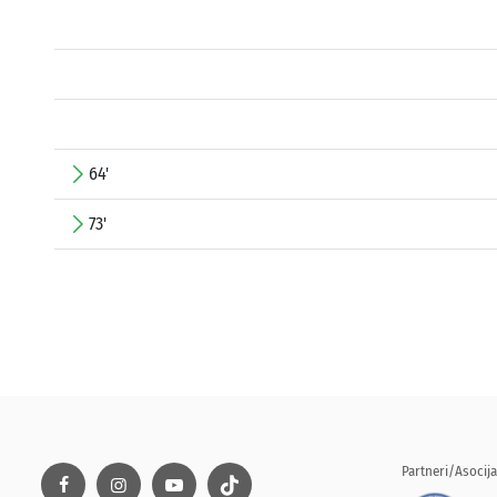
64'
73'
Partneri/Asocija