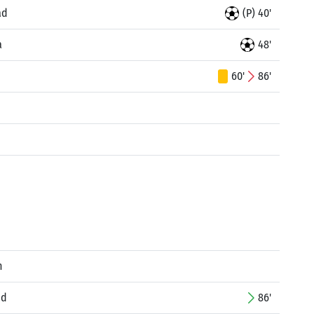
ad
(P) 40'
a
48'
60'
86'
n
id
86'