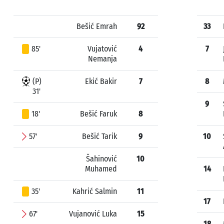
Bešić Emrah
92
33
85'
Vujatović
4
7
Nemanja
(P)
Ekić Bakir
7
8
31'
9
18'
Bešić Faruk
8
57'
Bešić Tarik
9
10
Šahinović
10
Muhamed
14
35'
Kahrić Salmin
11
17
67'
Vujanović Luka
15
18