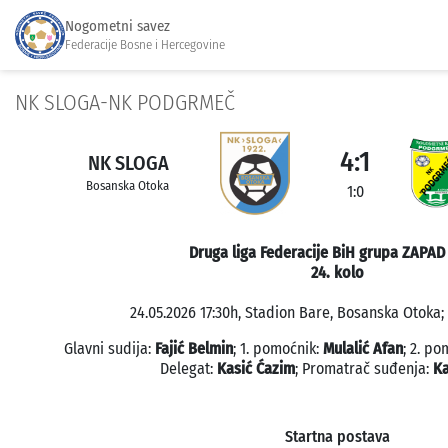
Nogometni savez
Federacije Bosne i Hercegovine
NK SLOGA-NK PODGRMEČ
4:1
NK SLOGA
Bosanska Otoka
1:0
Druga liga Federacije BiH grupa ZAPAD
24. kolo
24.05.2026 17:30h, Stadion Bare, Bosanska Otoka; 
Glavni sudija:
Fajić Belmin
; 1. pomoćnik:
Mulalić Afan
; 2. po
Delegat:
Kasić Ćazim
; Promatrač suđenja:
Ka
Startna postava