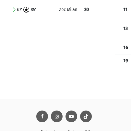
67'
85'
Zec Milan
20
11
13
16
19