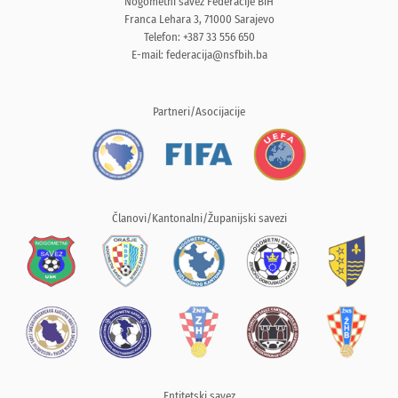
Nogometni savez Federacije BiH
Franca Lehara 3, 71000 Sarajevo
Telefon: +387 33 556 650
E-mail:
federacija@nsfbih.ba
Partneri/Asocijacije
Članovi/Kantonalni/Županijski savezi
Entitetski savez