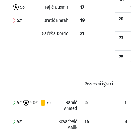
56'
Fajić Nusmir
17
20
52'
Bratić Emrah
19
Gaćeša Đorđe
21
22
25
Rezervni igrači
57'
90+1'
76'
Ramić
5
1
Ahmed
52'
Kovačević
14
3
Malik