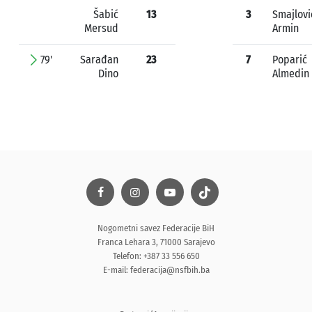
Šabić
13
3
Smajlovi
Mersud
Armin
79'
Sarađan
23
7
Poparić
Dino
Almedin
Nogometni savez Federacije BiH
Franca Lehara 3, 71000 Sarajevo
Telefon: +387 33 556 650
E-mail:
federacija@nsfbih.ba