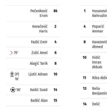
Pečenković
84
1
Husanovi
Ervin
Nehrudin
Kovačević
2
4
Poparić
Haris
Ammar
Fazlić Emir
4
8
Kavazovi
Ahmed
79'
Zulić Amel
6
10
Hidić
Imran
Alagić Tarik
8
Ahbab
(P)
Ljutić Adnan
10
11
Ribo Aldi
16'
13
Bešo
56'
Kadić Suad
14
Benjamin
Balkić Alan
15
14
Delić