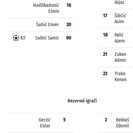
Nijaz
Hadžikadunić
18
Elmin
17
Šibčić
Asim
Šabić Enver
20
18
Palić
83'
Salkić Samir
90
Azem
21
Zukan
Admir
23
Trako
Kenan
Rezervni igrači
Gerzić
5
2
Bektaš
Eldar
Džemil