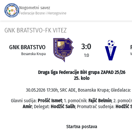
Nogometni savez
Federacije Bosne i Hercegovine
GNK BRATSTVO-FK VITEZ
3:0
GNK BRATSTVO
Bosanska Krupa
V
1:0
Druga liga Federacije BiH grupa ZAPAD 25/26
25. kolo
30.05.2026 17:30h, SRC ADE, Bosanska Krupa; Gledalaca: 
Glavni sudija:
Prošić Ismet
; 1. pomoćnik:
Fajić Belmin
; 2. pomoć
Amir
; Delegat:
Hodžić Salih
; Promatrač suđenja:
Hodžić S
Startna postava