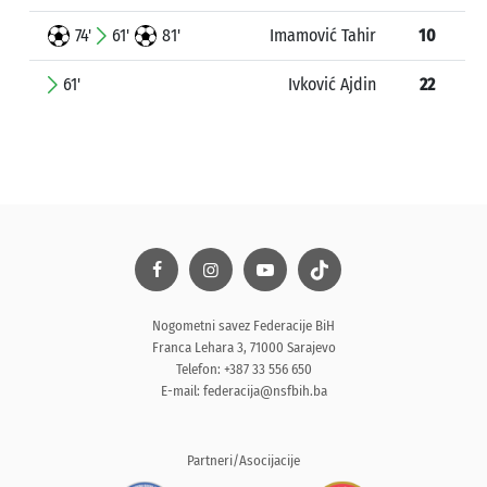
74'
61'
81'
Imamović Tahir
10
61'
Ivković Ajdin
22
Nogometni savez Federacije BiH
Franca Lehara 3, 71000 Sarajevo
Telefon: +387 33 556 650
E-mail:
federacija@nsfbih.ba
Partneri/Asocijacije