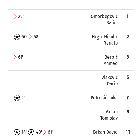
29'
Omerbegović
1
Salim
60'
68'
Hrgić Nikolić
2
Renato
61'
Berbić
3
Ahmed
Visković
5
Dario
2'
Petrušić Luka
7
Valjan
8
Tomislav
14'
48'
61'
Brkan David
11