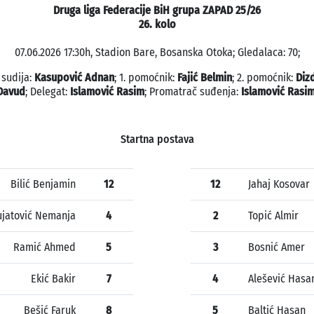
Druga liga Federacije BiH grupa ZAPAD 25/26
26. kolo
07.06.2026 17:30h, Stadion Bare, Bosanska Otoka; Gledalaca: 70;
 sudija:
Kasupović Adnan
; 1. pomoćnik:
Fajić Belmin
; 2. pomoćnik:
Diz
Davud
; Delegat:
Islamović Rasim
; Promatrač suđenja:
Islamović Rasi
Startna postava
Bilić Benjamin
12
12
Jahaj Kosovar
ujatović Nemanja
4
2
Topić Almir
Ramić Ahmed
5
3
Bosnić Amer
Ekić Bakir
7
4
Alešević Hasa
Bešić Faruk
8
5
Baltić Hasan