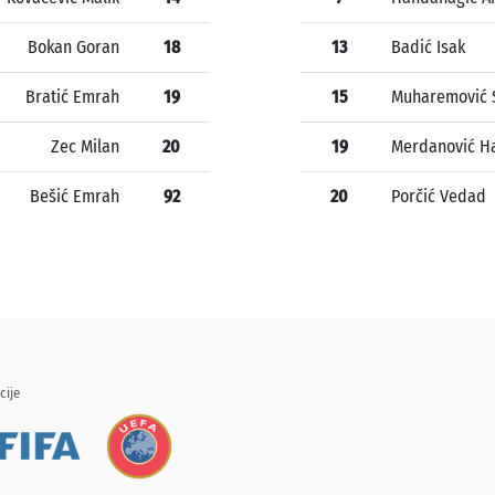
Bokan Goran
18
13
Badić Isak
Bratić Emrah
19
15
Muharemović 
Zec Milan
20
19
Merdanović Ha
Bešić Emrah
92
20
Porčić Vedad
cije