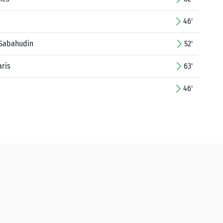
46'
Sabahudin
52'
ris
63'
46'