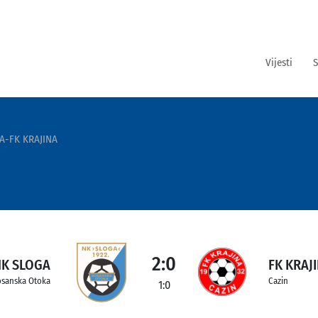
Vijesti
S
A-FK KRAJINA
2:0
NK SLOGA
FK KRAJ
sanska Otoka
Cazin
1:0