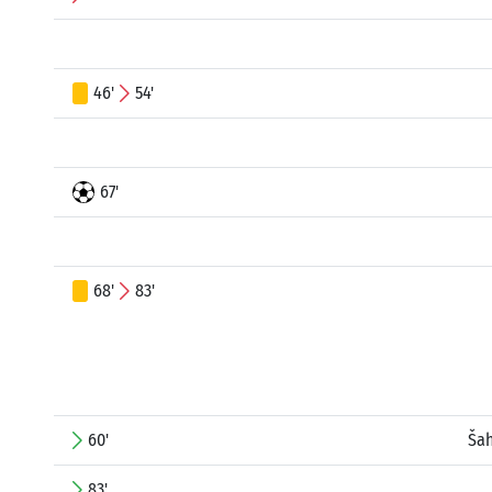
46'
54'
67'
68'
83'
60'
Ša
83'