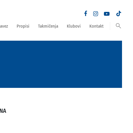
search
avez
Propisi
Takmičenja
Klubovi
Kontakt
INA