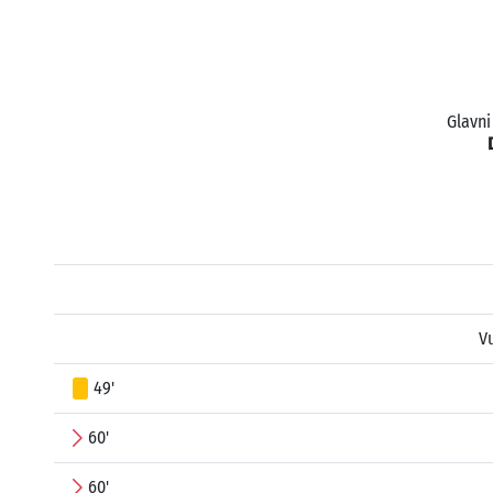
Glavni
V
49'
60'
60'