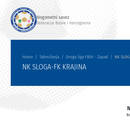
Nogometni savez
Federacije Bosne i Hercegovine
Home
Takmičenja
Druga liga FBiH - Zapad
NK SLOG
NK SLOGA-FK KRAJINA
Bo