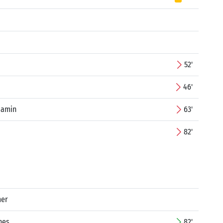
52'
46'
jamin
63'
82'
mer
nes
82'