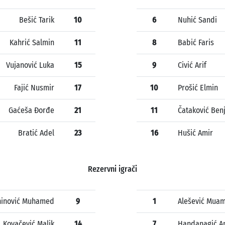
Bešić Tarik
10
6
Nuhić Sandi
Kahrić Salmin
11
8
Babić Faris
Vujanović Luka
15
9
Civić Arif
Fajić Nusmir
17
10
Prošić Elmin
Gaćeša Đorđe
21
11
Čataković Ben
Bratić Adel
23
16
Hušić Amir
Rezervni igrači
hinović Muhamed
9
1
Alešević Mua
Kovačević Malik
14
7
Handanagić A