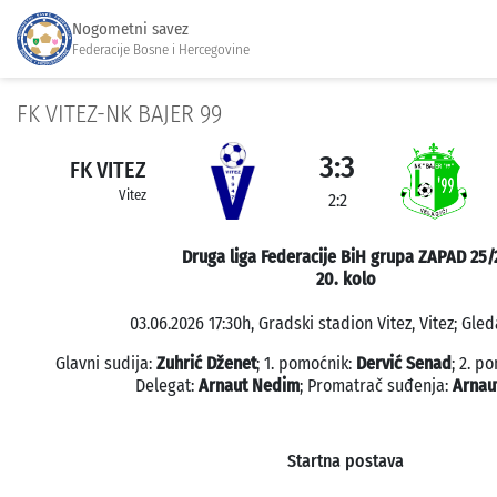
Nogometni savez
Federacije Bosne i Hercegovine
FK VITEZ-NK BAJER 99
3:3
FK VITEZ
Vitez
2:2
Druga liga Federacije BiH grupa ZAPAD 25/
20. kolo
03.06.2026 17:30h, Gradski stadion Vitez, Vitez; Gled
Glavni sudija:
Zuhrić Dženet
; 1. pomoćnik:
Dervić Senad
; 2. p
Delegat:
Arnaut Nedim
; Promatrač suđenja:
Arnau
Startna postava