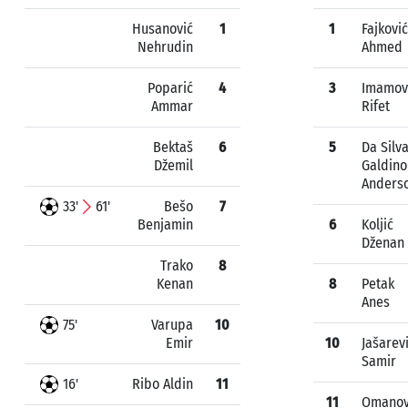
Husanović
1
1
Fajković
Nehrudin
Ahmed
Poparić
4
3
Imamov
Ammar
Rifet
Bektaš
6
5
Da Silv
Džemil
Galdino
Anders
33'
61'
Bešo
7
Benjamin
6
Koljić
Dženan
Trako
8
Kenan
8
Petak
Anes
75'
Varupa
10
Emir
10
Jašarev
Samir
16'
Ribo Aldin
11
11
Omanov