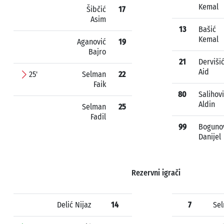
Kemal
Šibčić
17
Asim
13
Bašić
Kemal
Aganović
19
Bajro
21
Derviši
Aid
25'
Selman
22
Faik
80
Salihov
Aldin
Selman
25
Fadil
99
Boguno
Danijel
Rezervni igrači
Delić Nijaz
14
7
Sel