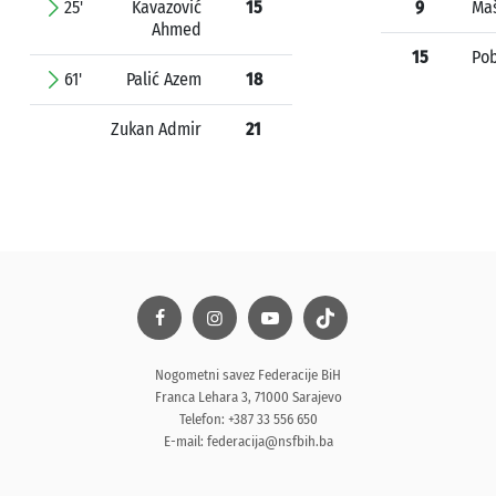
25'
Kavazović
15
9
Maš
Ahmed
15
Pob
61'
Palić Azem
18
Zukan Admir
21
Nogometni savez Federacije BiH
Franca Lehara 3, 71000 Sarajevo
Telefon: +387 33 556 650
E-mail:
federacija@nsfbih.ba