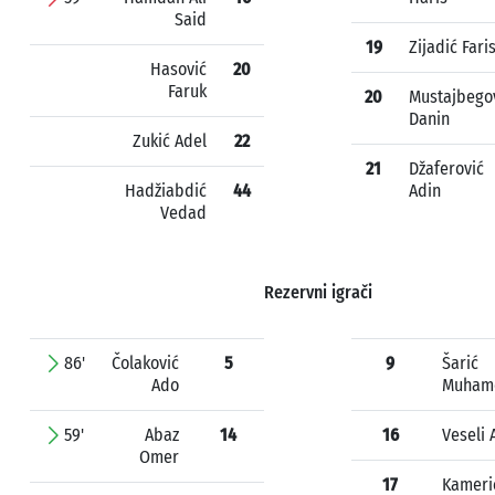
Said
19
Zijadić Fari
Hasović
20
Faruk
20
Mustajbego
Danin
Zukić Adel
22
21
Džaferović
Hadžiabdić
44
Adin
Vedad
Rezervni igrači
86'
Čolaković
5
9
Šarić
Ado
Muham
59'
Abaz
14
16
Veseli 
Omer
17
Kameri