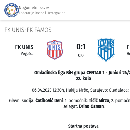
Nogometni savez
Federacije Bosne i Hercegovine
FK UNIS-FK FAMOS
0:1
FK UNIS
F
Vogošća
Hr
0:0
Omladinska liga BiH grupa CENTAR 1 - Juniori 24/
22. kolo
06.04.2025 12:30h, Hakija Mršo, Sarajevo; Gledalaca: 
Glavni sudija:
Ćatibović Deni
; 1. pomoćnik:
Tičić Mirza
; 2. pomoćn
Delegat:
Drino Osman
;
Startna postava