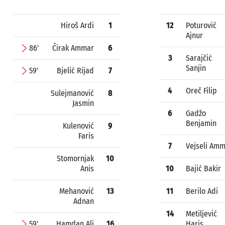
Hiroš Ardi
1
12
Poturović
Ajnur
86'
Čirak Ammar
6
3
Sarajčić
Sanjin
59'
Bjelić Rijad
7
4
Oreč Filip
Sulejmanović
8
Jasmin
6
Gadžo
Benjamin
Kulenović
9
Faris
7
Vejseli Am
Stomornjak
10
Anis
10
Bajić Bakir
Mehanović
13
11
Berilo Adi
Adnan
14
Metiljević
59'
Hamdan Ali
16
Haris