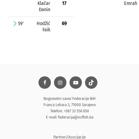
Klačar
17
Emrah
Danin
59'
Hodžić
69
Faik
Nogometni savez Federacije BiH
Franca Lehara 3, 71000 Sarajevo
Telefon: +387 33 556 650
E-mail:
federacija@nsfbih.ba
Partneri/Asocijacije