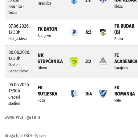
JU KSR
Hrasnica
Hrasnica -
Ilidža
Ilidža
07.06.2026.
FK RUDAR
FK BATON
12:30h
6:3
(B)
Sarajevo
Hakija Mršo
Breza
06.06.2026.
NK
FC
12:30h
STUPČANICA
3:2
ACADEMICA
Stadion
Olovo
Sarajevo
Danac Olovo
05.06.2026.
FK
FK
17:30h
SUTJESKA
0:4
ROMANIJA
Gradski
Foča
Pale
stadion
WWIN Prva liga FBiH
Druga liga FBiH - Sjever