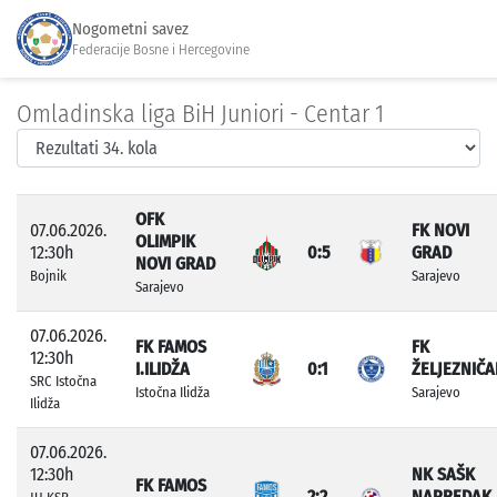
Nogometni savez
Federacije Bosne i Hercegovine
Omladinska liga BiH Juniori - Centar 1
OFK
07.06.2026.
FK NOVI
OLIMPIK
12:30h
0:5
GRAD
NOVI GRAD
Bojnik
Sarajevo
Sarajevo
07.06.2026.
FK FAMOS
FK
12:30h
I.ILIDŽA
0:1
ŽELJEZNIČA
SRC Istočna
Istočna Ilidža
Sarajevo
Ilidža
07.06.2026.
12:30h
NK SAŠK
FK FAMOS
2:2
NAPREDAK