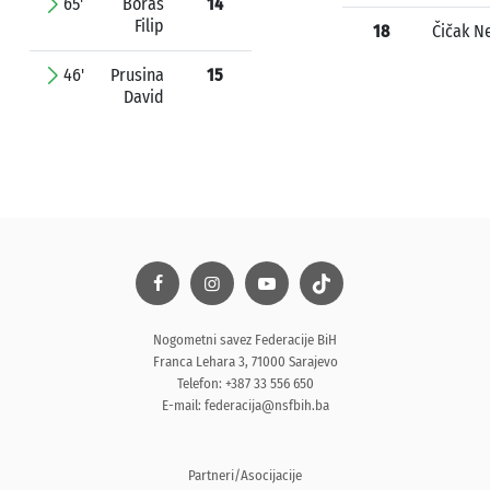
65'
Boras
14
Filip
18
Čičak N
46'
Prusina
15
David
Nogometni savez Federacije BiH
Franca Lehara 3, 71000 Sarajevo
Telefon: +387 33 556 650
E-mail:
federacija@nsfbih.ba
Partneri/Asocijacije