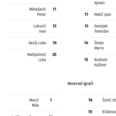
Ajman
Mihaljević
11
Petar
11
Matić Jozo
Luburić
13
13
Duvnjak
Ivan
Tomislav
Vasilj Luka
16
14
Šteko
Mario
Matijašević
20
Luka
15
Budimir
Kažimir
Rezervni igrači
Mucić
1
16
Šimić S
Mile
10
Križana