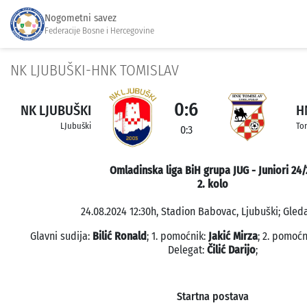
Nogometni savez
Federacije Bosne i Hercegovine
NK LJUBUŠKI-HNK TOMISLAV
0:6
NK LJUBUŠKI
H
LJubuški
To
0:3
Omladinska liga BiH grupa JUG - Juniori 24/
2. kolo
24.08.2024 12:30h, Stadion Babovac, Ljubuški; Gleda
Glavni sudija:
Bilić Ronald
; 1. pomoćnik:
Jakić Mirza
; 2. pomoćn
Delegat:
Čilić Darijo
;
Startna postava