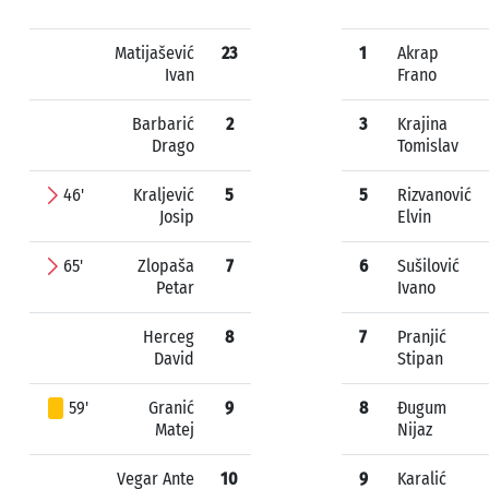
Matijašević
23
1
Akrap
Ivan
Frano
Barbarić
2
3
Krajina
Drago
Tomislav
46'
Kraljević
5
5
Rizvanović
Josip
Elvin
65'
Zlopaša
7
6
Sušilović
Petar
Ivano
Herceg
8
7
Pranjić
David
Stipan
59'
Granić
9
8
Đugum
Matej
Nijaz
Vegar Ante
10
9
Karalić