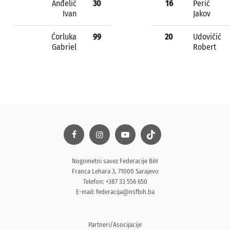
Anđelić
30
16
Perić
Ivan
Jakov
Ćorluka
99
20
Udovičić
Gabriel
Robert
Nogometni savez Federacije BiH
Franca Lehara 3, 71000 Sarajevo
Telefon: +387 33 556 650
E-mail:
federacija@nsfbih.ba
Partneri/Asocijacije