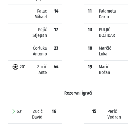
Palac
14
11
Palameta
Mihael
Dario
Pejić
17
13
PULJIĆ
Stjepan
BOŽIDAR
Ćorluka
23
18
Marčić
Antonio
Luka
20'
Zucić
44
19
Marić
Ante
Božan
Rezervni igrači
63'
Zucić
16
15
Perić
David
Vedran