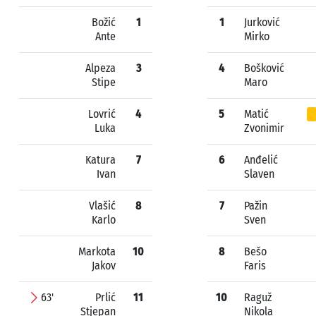
Božić
1
1
Jurković
Ante
Mirko
Alpeza
3
4
Bošković
Stipe
Maro
Lovrić
4
5
Matić
Luka
Zvonimir
Katura
7
6
Anđelić
Ivan
Slaven
Vlašić
8
7
Pažin
Karlo
Sven
Markota
10
8
Bešo
Jakov
Faris
63'
Prlić
11
10
Raguž
Stjepan
Nikola