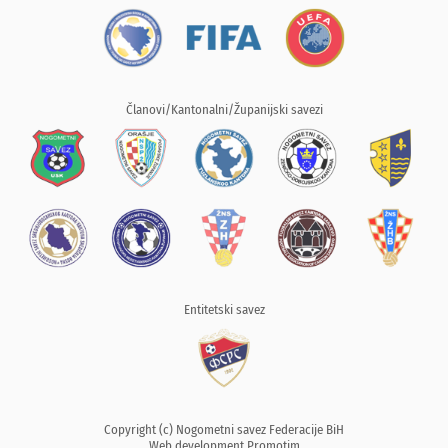
Članovi/Kantonalni/Županijski savezi
Entitetski savez
Copyright (c) Nogometni savez Federacije BiH
Web development
Promotim