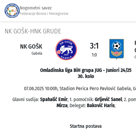
Nogometni savez
Federacije Bosne i Hercegovine
NK GOŠK-HNK GRUDE
3:1
NK GOŠK
Gabela
1:0
Omladinska liga BiH grupa JUG - Juniori 24/25
30. kolo
07.06.2025 10:00h, Stadion Perica Pero Pavlović Gabela, G
Glavni sudija:
Spahalić Emir
; 1. pomoćnik:
Grljević Sanel
; 2. po
Mirza
; Delegat:
Baković Haris
;
Startna postava