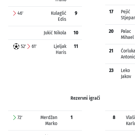
17
Pejić
46'
Kulaglić
9
Stjepa
Edis
20
Palac
Jukić Nikola
10
Mihael
52'
61'
Ljeljak
11
21
Ćorluk
Haris
Antoni
23
Leko
Jakov
Rezervni igrači
72'
Merdžan
1
8
Vlaš
Marko
Karl