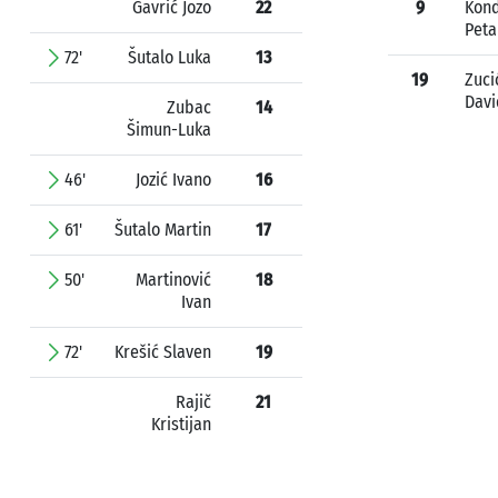
Gavrić Jozo
22
9
Kon
Peta
72'
Šutalo Luka
13
19
Zuci
Davi
Zubac
14
Šimun-Luka
46'
Jozić Ivano
16
61'
Šutalo Martin
17
50'
Martinović
18
Ivan
72'
Krešić Slaven
19
Rajič
21
Kristijan