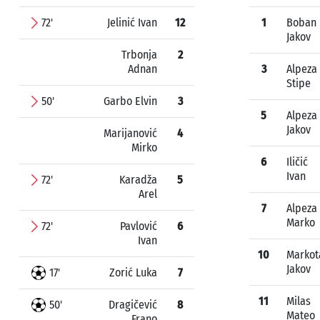
72'
Jelinić Ivan
12
1
Boban
Jakov
Trbonja
2
Adnan
3
Alpeza
Stipe
50'
Garbo Elvin
3
5
Alpeza
Jakov
Marijanović
4
Mirko
6
Iličić
Ivan
72'
Karadža
5
Arel
7
Alpeza
Marko
72'
Pavlović
6
Ivan
10
Markot
Jakov
17'
Zorić Luka
7
11
Milas
50'
Dragičević
8
Mateo
Frano