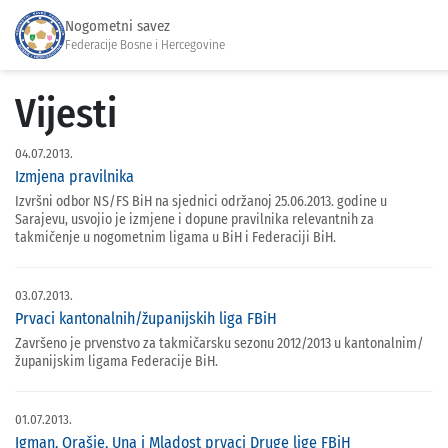
Nogometni savez
Federacije Bosne i Hercegovine
Vijesti
04.07.2013.
Izmjena pravilnika
Izvršni odbor NS/FS BiH na sjednici održanoj 25.06.2013. godine u
Sarajevu, usvojio je izmjene i dopune pravilnika relevantnih za
takmičenje u nogometnim ligama u BiH i Federaciji BiH.
03.07.2013.
Prvaci kantonalnih/županijskih liga FBiH
Završeno je prvenstvo za takmičarsku sezonu 2012/2013 u kantonalnim/
županijskim ligama Federacije BiH.
01.07.2013.
Igman, Orašje, Una i Mladost prvaci Druge lige FBiH