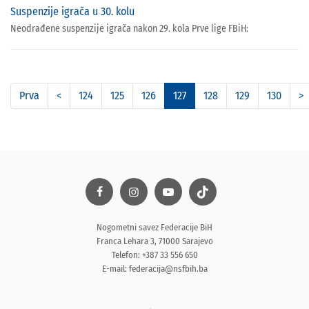
Suspenzije igrača u 30. kolu
Neodrađene suspenzije igrača nakon 29. kola Prve lige FBiH:
Prva
<
124
125
126
127
128
129
130
>
Nogometni savez Federacije BiH
Franca Lehara 3, 71000 Sarajevo
Telefon: +387 33 556 650
E-mail:
federacija@nsfbih.ba