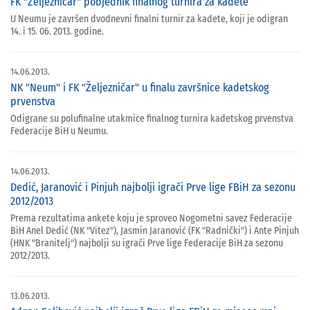
FK "Željezničar" pobjednik finalnog turnira za kadete
U Neumu je završen dvodnevni finalni turnir za kadete, koji je odigran
14. i 15. 06. 2013. godine.
14.06.2013.
NK "Neum" i FK "Željezničar" u finalu završnice kadetskog
prvenstva
Odigrane su polufinalne utakmice finalnog turnira kadetskog prvenstva
Federacije BiH u Neumu.
14.06.2013.
Dedić, Jaranović i Pinjuh najbolji igrači Prve lige FBiH za sezonu
2012/2013
Prema rezultatima ankete koju je sproveo Nogometni savez Federacije
BiH Anel Dedić (NK "Vitez"), Jasmin Jaranović (FK "Radnički") i Ante Pinjuh
(HNK "Branitelj") najbolji su igrači Prve lige Federacije BiH za sezonu
2012/2013.
13.06.2013.