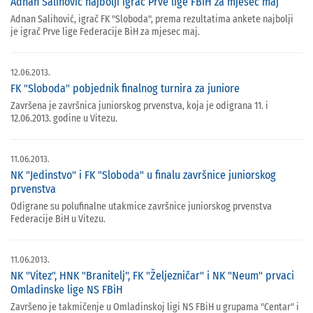
Adnan Salihović najbolji igrač Prve lige FBiH za mjesec maj
Adnan Salihović, igrač FK "Sloboda", prema rezultatima ankete najbolji
je igrač Prve lige Federacije BiH za mjesec maj.
12.06.2013.
FK "Sloboda" pobjednik finalnog turnira za juniore
Završena je završnica juniorskog prvenstva, koja je odigrana 11. i
12.06.2013. godine u Vitezu.
11.06.2013.
NK "Jedinstvo" i FK "Sloboda" u finalu završnice juniorskog
prvenstva
Odigrane su polufinalne utakmice završnice juniorskog prvenstva
Federacije BiH u Vitezu.
11.06.2013.
NK "Vitez", HNK "Branitelj", FK "Željezničar" i NK "Neum" prvaci
Omladinske lige NS FBiH
Završeno je takmičenje u Omladinskoj ligi NS FBiH u grupama "Centar" i