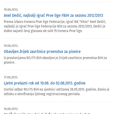
19.06.2013.
Anel Dedić, najbolji igrač Prve lige FBiH za sezonu 2012/2013
Prema izboru trenera Prve lige Federacije, igrač NK "Vitez" Anel Dedić,
najbolji je igrač Prve lige Federacije BiH za sezonu 2012/2013. Dedić je
dobio najveći broj glasova od svih 15 trenera Prve lige.
19.06.2013.
Obavljen žrijeb završnice prvenstva za pionire
U prostorijama NS/FS BiH obavljen je žrijeb završnice prvenstva BiH za
pionire.
17.06.2013.
Ljetni prelazni rok od 10.06. do 02.08.2013. godine
Izvršni odbor NS/FS BiH na sjednici održanoj 28.05.2013. godine, donio je
odluku o utvrđivanju ljetnog registracionog perioda.
16.06.2013.