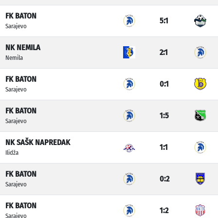
FK BATON
5:1
Sarajevo
NK NEMILA
2:1
Nemila
FK BATON
0:1
Sarajevo
FK BATON
1:5
Sarajevo
NK SAŠK NAPREDAK
1:1
Ilidža
FK BATON
0:2
Sarajevo
FK BATON
1:2
Sarajevo