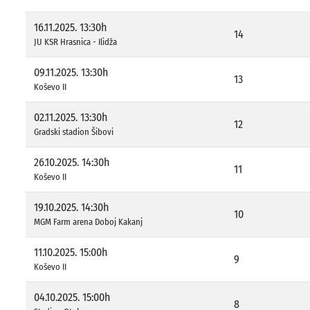
16.11.2025. 13:30h
14
JU KSR Hrasnica - Ilidža
09.11.2025. 13:30h
13
Koševo II
02.11.2025. 13:30h
12
Gradski stadion Šibovi
26.10.2025. 14:30h
11
Koševo II
19.10.2025. 14:30h
10
MGM Farm arena Doboj Kakanj
11.10.2025. 15:00h
9
Koševo II
04.10.2025. 15:00h
8