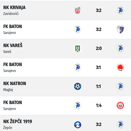
NK KRIVAJA
3:2
Zavidovići
FK BATON
3:2
Sarajevo
NK VAREŠ
2:0
Vareš
FK BATON
3:1
Sarajevo
NK NATRON
1:1
Maglaj
FK BATON
1:4
Sarajevo
NK ŽEPČE 1919
3:2
Žepče