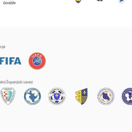
Goražde
cije
lni/Županijski savezi