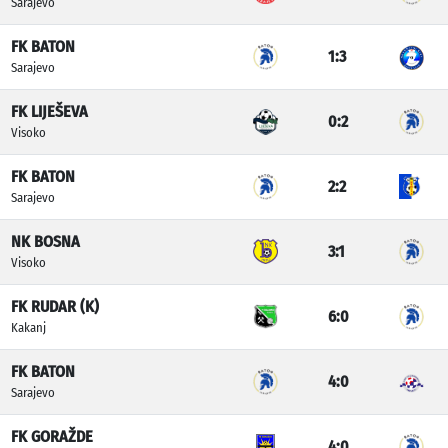
Sarajevo
FK BATON
1:3
Sarajevo
FK LIJEŠEVA
0:2
Visoko
FK BATON
2:2
Sarajevo
NK BOSNA
3:1
Visoko
FK RUDAR (K)
6:0
Kakanj
FK BATON
4:0
Sarajevo
FK GORAŽDE
4:0