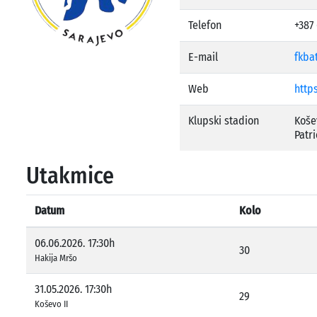
Telefon
+387 
E-mail
fkba
Web
https
Klupski stadion
Košev
Patr
Utakmice
Datum
Kolo
06.06.2026. 17:30h
30
Hakija Mršo
31.05.2026. 17:30h
29
Koševo II