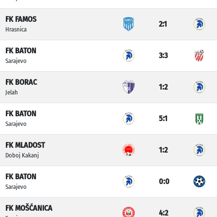
FK FAMOS
2:1
Hrasnica
FK BATON
3:3
Sarajevo
FK BORAC
1:2
Jelah
FK BATON
5:1
Sarajevo
FK MLADOST
1:2
Doboj Kakanj
FK BATON
0:0
Sarajevo
FK MOŠĆANICA
4:2