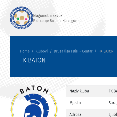
Nogometni savez
Federacije Bosne i Hercegovine
Home
Klubovi
Druga liga FBiH - Centar
FK BATON
FK BATON
Naziv kluba
FK B
Mjesto
Sara
Adresa
Ljub