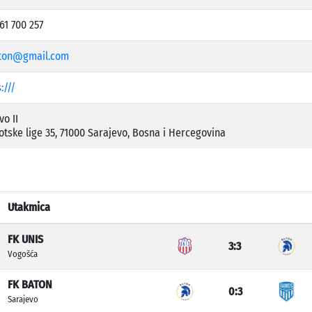
61 700 257
ton@gmail.com
:///
o II
iotske lige 35, 71000 Sarajevo, Bosna i Hercegovina
Utakmica
FK UNIS
3:3
Vogošća
FK BATON
0:3
Sarajevo