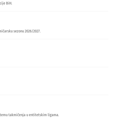
ije BiH.
kmičarsku sezonu 2026/2027.
 temu takmičenja u entitetskim ligama.