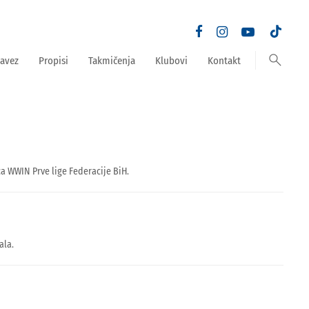
search
avez
Propisi
Takmičenja
Klubovi
Kontakt
a WWIN Prve lige Federacije BiH.
ala.