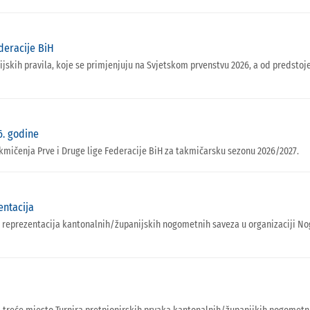
deracije BiH
dijskih pravila, koje se primjenjuju na Svjetskom prvenstvu 2026, a od predsto
6. godine
kmičenja Prve i Druge lige Federacije BiH za takmičarsku sezonu 2026/2027.
entacija
skih reprezentacija kantonalnih/županijskih nogometnih saveza u organizaciji 