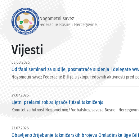
Nogometni savez
Federacije Bosne i Hercegovine
Vijesti
03.08.2026.
Održani seminari za sudije, posmatrače suđenja i delegate WW
Nogometni savez Federacije BiH je u sklopu redovnih aktivnosti pred p
29.07.2026.
Ljetni prelazni rok za igrače futsal takmičenja
Komitet za hitnost Nogometnog/Fudbalskog saveza Bosne i Hercegovine ut
23.07.2026.
Obavljeno žrijebanje takmičarskih brojeva Omladinske lige BiH 