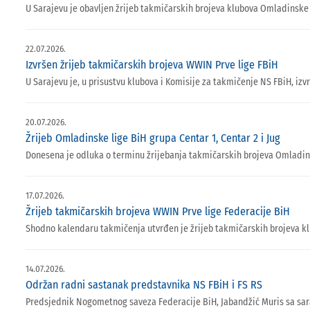
U Sarajevu je obavljen žrijeb takmičarskih brojeva klubova Omladinske 
22.07.2026.
Izvršen žrijeb takmičarskih brojeva WWIN Prve lige FBiH
U Sarajevu je, u prisustvu klubova i Komisije za takmičenje NS FBiH, iz
20.07.2026.
Žrijeb Omladinske lige BiH grupa Centar 1, Centar 2 i Jug
Donesena je odluka o terminu žrijebanja takmičarskih brojeva Omladinske
17.07.2026.
Žrijeb takmičarskih brojeva WWIN Prve lige Federacije BiH
Shodno kalendaru takmičenja utvrđen je žrijeb takmičarskih brojeva k
14.07.2026.
Održan radni sastanak predstavnika NS FBiH i FS RS
Predsjednik Nogometnog saveza Federacije BiH, Jabandžić Muris sa sar