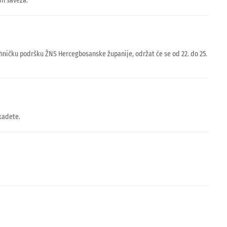
ih saveza.
hničku podršku ŽNS Hercegbosanske županije, održat će se od 22. do 25.
kadete.