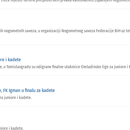
a treće mjesto Turnira pretpionirskih prvaka kantonalnih/županijkih nogometn
skih nogometnih saveza, u organizaciji Nogometnog saveza Federacije BiH uz te
re i kadete
ne, u Tomislavgradu su odigrane finalne utakmice Omladinske lige za juniore i 
e, FK Igman u finalu za kadete
a juniore i kadete.
iore i kadete.