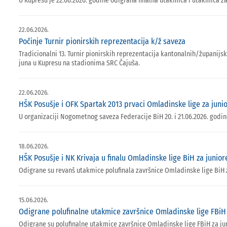
U Kupresu je 22.06.2026. godine odigrana finalna utakmica i utakmica z
22.06.2026.
Počinje Turnir pionirskih reprezentacija k/ž saveza
Tradicionalni 13. Turnir pionirskih reprezentacija kantonalnih/županij
juna u Kupresu na stadionima SRC Čajuša.
22.06.2026.
HŠK Posušje i OFK Spartak 2013 prvaci Omladinske lige za junio
U organizaciji Nogometnog saveza Federacije BiH 20. i 21.06.2026. godi
18.06.2026.
HŠK Posušje i NK Krivaja u finalu Omladinske lige BiH za junior
Odigrane su revanš utakmice polufinala završnice Omladinske lige BiH z
15.06.2026.
Odigrane polufinalne utakmice završnice Omladinske lige FBiH
Odigrane su polufinalne utakmice završnice Omladinske lige FBiH za jun