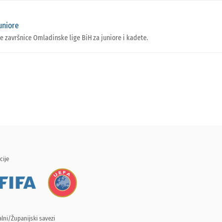
uniore
 završnice Omladinske lige BiH za juniore i kadete.
cije
lni/Županijski savezi