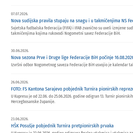
07.07.2026.
Nova sudijska pravila stupaju na snagu i u takmičenjima NS Fe
Svjetska fudbalska federacija (FIFA) i IFAB zvanično su uveli izmjene su
takmičenjima kojima rukovodi Nogometni savez Federacije BiH.
30.06.2026.
Nova sezona Prve i Druge lige Federacije BiH počinje 16.08.202
Izvršni odbor Nogometnog saveza Federacije BiH usvojio je kalendar ta
26.06.2026.
FOTO: FS Kantona Sarajevo pobjednik Turnira pionirskih reprez
U Kupresu je od 22.06. do 25.06.2026. godine odigran 13. Turnir pionir
Hercegbosanske županije.
23.06.2026.
HŠK Posušje pobjednik Turnira pretpionirskih prvaka