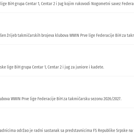
lige BiH grupa Centar 1, Centar 2 i Jug kojim rukovodi Nogometni savez Federac
vršen žrijeb takmičarskih brojeva klubova WWIN Prve lige Federacije BiH za ta
 lige BiH grupa Centar 1, Centar 2 i jug za juniore i kadete.
lubova WWIN Prve lige Federacije BiH za takmičarsku sezonu 2026/2027.
adnicima održao je radni sastanak sa predstavnicima FS Republike Srpske na