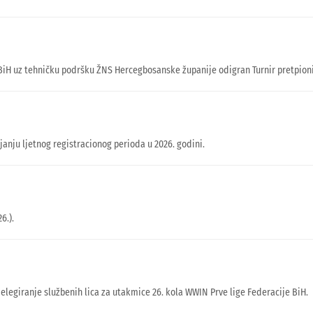
je BiH uz tehničku podršku ŽNS Hercegbosanske županije odigran Turnir pretpi
nju ljetnog registracionog perioda u 2026. godini.
6.).
delegiranje službenih lica za utakmice 26. kola WWIN Prve lige Federacije BiH.