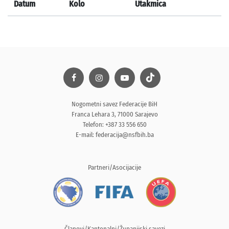
Datum
Kolo
Utakmica
Nogometni savez Federacije BiH
Franca Lehara 3, 71000 Sarajevo
Telefon: +387 33 556 650
E-mail:
federacija@nsfbih.ba
Partneri/Asocijacije
Članovi/Kantonalni/Županijski savezi