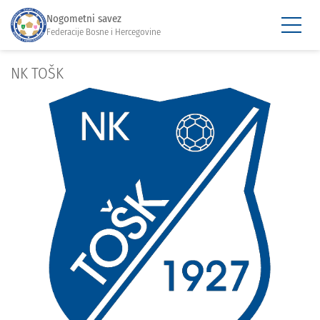
Nogometni savez
Federacije Bosne i Hercegovine
NK TOŠK