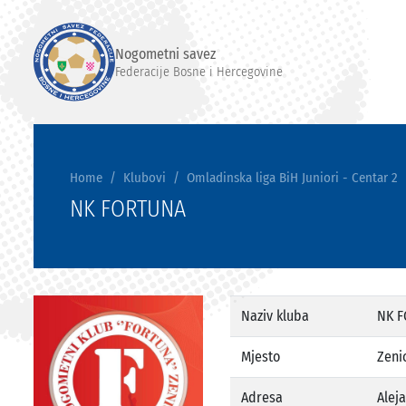
Nogometni savez
Federacije Bosne i Hercegovine
Home
Klubovi
Omladinska liga BiH Juniori - Centar 2
NK FORTUNA
Naziv kluba
NK 
Mjesto
Zeni
Adresa
Alej