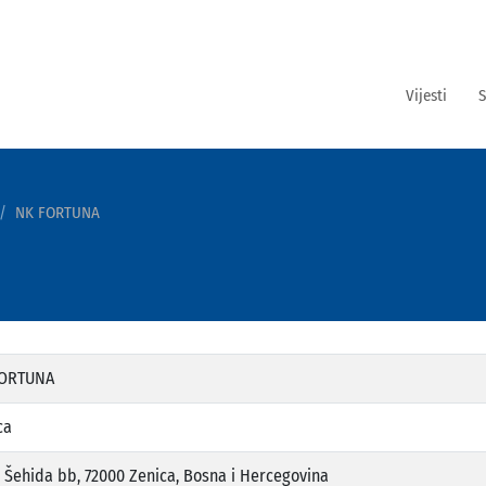
Vijesti
S
NK FORTUNA
FORTUNA
ca
a Šehida bb, 72000 Zenica, Bosna i Hercegovina