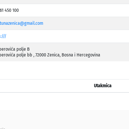
61 450 100
rtunazenica@gmail.com
:///
erovića polje B
erovića polje bb , 72000 Zenica, Bosna i Hercegovina
Utakmica