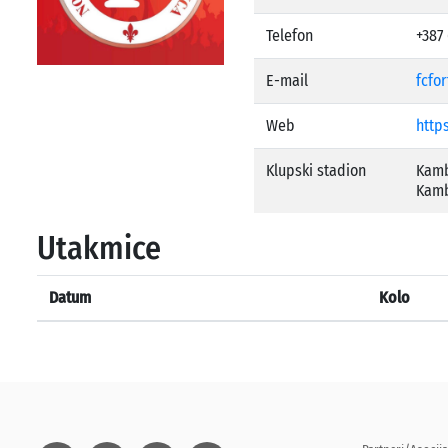
Telefon
+387 
E-mail
fcfo
Web
https
Klupski stadion
Kamb
Kamb
Utakmice
Datum
Kolo