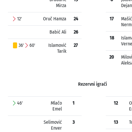
Mirza
Dejan
12'
Oruč Hamza
24
17
Mašić
Nerm
Babić Ali
26
18
Islam
Vern
36'
60'
Islamović
27
Tarik
20
Milov
Aleks
Rezervni igrači
46'
Mlačo
1
12
O
Emel
E
Selimović
3
13
T
Enver