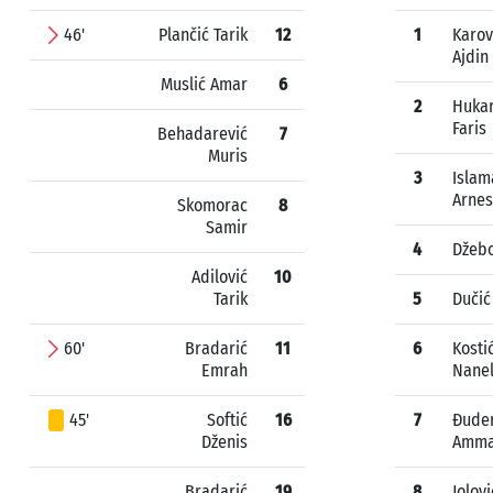
46'
Plančić Tarik
12
1
Karov
Ajdin
Muslić Amar
6
2
Huka
Faris
Behadarević
7
Muris
3
Islam
Arnes
Skomorac
8
Samir
4
Džebo
Adilović
10
Tarik
5
Dučić
60'
Bradarić
11
6
Kosti
Emrah
Nane
45'
Softić
16
7
Đuder
Dženis
Amma
Bradarić
19
8
Jolovi