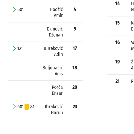
14
H
60'
Hodžić
4
N
Amir
15
K
Ekinović
5
E
Dženan
16
V
12'
Bureković
17
M
Adin
19
Ž
Buljubašić
18
A
Anis
21
P
Porča
20
Ensar
60'
81'
Ibraković
23
Harun