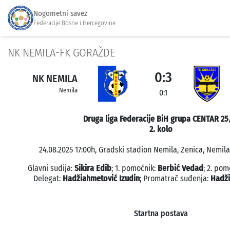
Nogometni savez
Federacije Bosne i Hercegovine
NK NEMILA-FK GORAŽDE
0:3
NK NEMILA
Nemila
0:1
Druga liga Federacije BiH grupa CENTAR 25
2. kolo
24.08.2025 17:00h, Gradski stadion Nemila, Zenica, Nemila
Glavni sudija:
Sikira Edib
; 1. pomoćnik:
Berbić Vedad
; 2. pom
Delegat:
Hadžiahmetović Izudin
; Promatrač suđenja:
Hadži
Startna postava