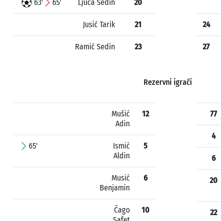
63'
65'
Ljuca Sedin
20
Jusić Tarik
21
24
Ramić Sedin
23
27
Rezervni igrači
Mušić
12
77
Adin
4
65'
Ismić
5
Aldin
6
Musić
6
20
Benjamin
Čago
10
22
Safet