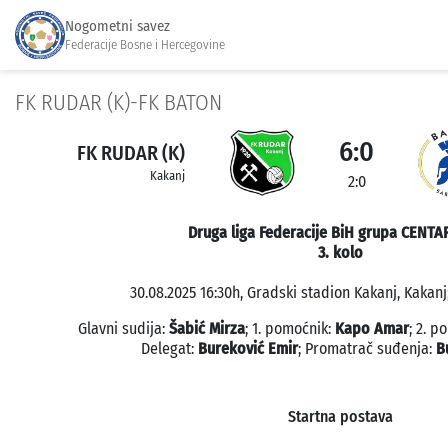
Nogometni savez
Federacije Bosne i Hercegovine
FK RUDAR (K)-FK BATON
6:0
FK RUDAR (K)
Kakanj
2:0
Druga liga Federacije BiH grupa CENTA
3. kolo
30.08.2025 16:30h, Gradski stadion Kakanj, Kakanj
Glavni sudija:
Šabić Mirza
; 1. pomoćnik:
Kapo Amar
; 2. p
Delegat:
Bureković Emir
; Promatrač suđenja:
B
Startna postava