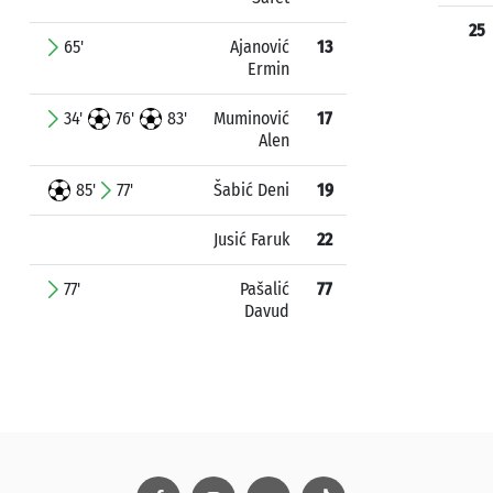
25
65'
Ajanović
13
Ermin
34'
76'
83'
Muminović
17
Alen
85'
77'
Šabić Deni
19
Jusić Faruk
22
77'
Pašalić
77
Davud