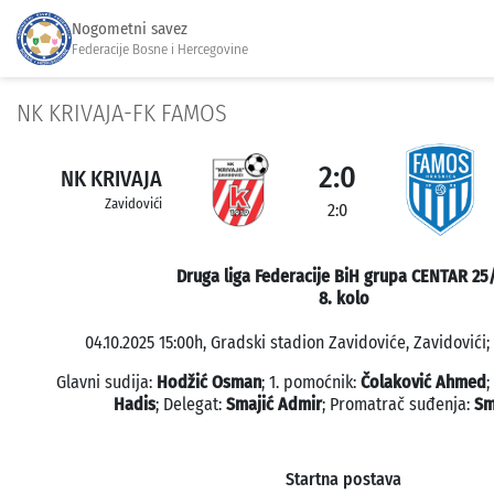
Nogometni savez
Federacije Bosne i Hercegovine
NK KRIVAJA-FK FAMOS
2:0
NK KRIVAJA
Zavidovići
2:0
Druga liga Federacije BiH grupa CENTAR 25
8. kolo
04.10.2025 15:00h, Gradski stadion Zavidoviće, Zavidovići;
Glavni sudija:
Hodžić Osman
; 1. pomoćnik:
Čolaković Ahmed
;
Hadis
; Delegat:
Smajić Admir
; Promatrač suđenja:
Sm
Startna postava