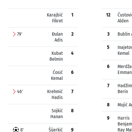
Karajbić
1
12
Čustovi
Fikret
Alden
79'
Đulan
2
3
Bublin 
Adis
5
Inajeto
Kubat
4
Kemal
Belmin
6
Merdža
Ćosić
6
Emman
Kemal
7
Hadžim
46'
Krehmić
7
Berin
Hadis
8
Mujić A
Sojkić
8
Hanan
9
Harris
Benjam
8'
Šijerkić
9
Ray Ma