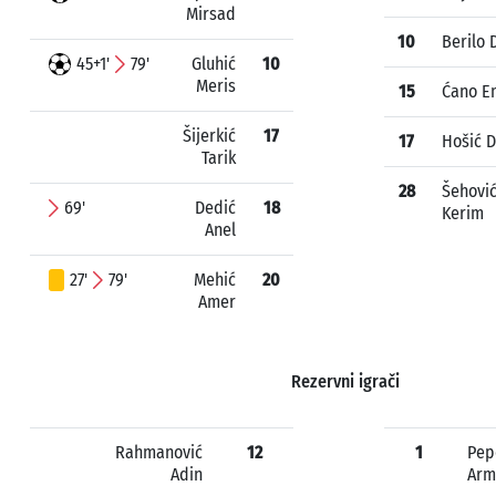
Mirsad
10
Berilo 
45+1'
79'
Gluhić
10
Meris
15
Ćano E
Šijerkić
17
17
Hošić 
Tarik
28
Šehovi
69'
Dedić
18
Kerim
Anel
27'
79'
Mehić
20
Amer
Rezervni igrači
Rahmanović
12
1
Pep
Adin
Arm