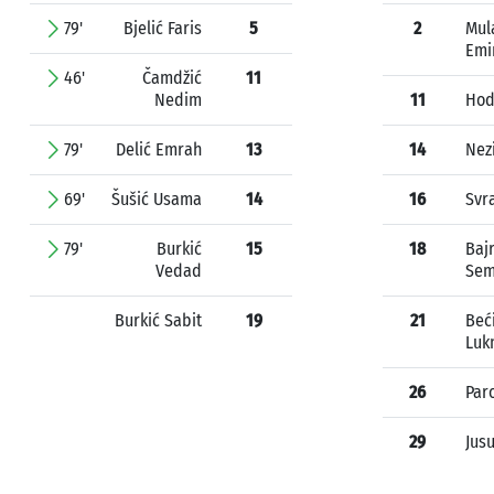
79'
Bjelić Faris
5
2
Mul
Emi
46'
Čamdžić
11
Nedim
11
Hod
79'
Delić Emrah
13
14
Nezi
69'
Šušić Usama
14
16
Svr
79'
Burkić
15
18
Baj
Vedad
Sem
Burkić Sabit
19
21
Beć
Luk
26
Par
29
Jus