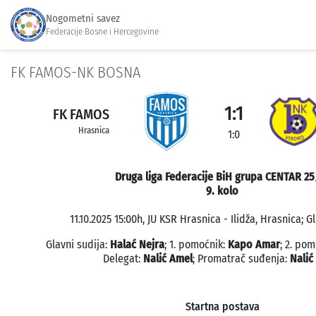
Nogometni savez
Federacije Bosne i Hercegovine
FK FAMOS-NK BOSNA
1:1
FK FAMOS
Hrasnica
1:0
Druga liga Federacije BiH grupa CENTAR 25
9. kolo
11.10.2025 15:00h, JU KSR Hrasnica - Ilidža, Hrasnica; G
Glavni sudija:
Halać Nejra
; 1. pomoćnik:
Kapo Amar
; 2. po
Delegat:
Nalić Amel
; Promatrač suđenja:
Nalić
Startna postava