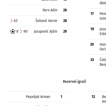
Alm
Paro Adin
26
17
Pen
Ism
63'
Šehović Kerim
28
19
Jusu
8'
90'
Jusupović Ajdin
29
Eld
20
Han
Fari
33
Čoli
Ben
Rezervni igrači
Pepeljak Arman
1
12
Be
Am