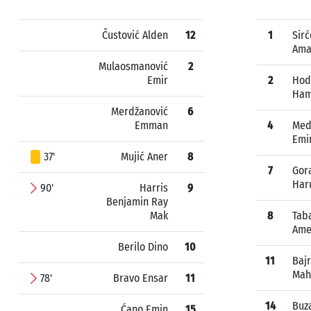
Čustović Alden
12
1
Sirć
Ama
Mulaosmanović
2
Emir
2
Hod
Ham
Merdžanović
6
Emman
4
Med
Emi
37'
Mujić Aner
8
7
Gora
Har
90'
Harris
9
Benjamin Ray
Mak
8
Tab
Ame
Berilo Dino
10
11
Bajr
Mah
78'
Bravo Ensar
11
14
Buz
Ćano Emin
15