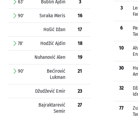
63'
Bublin Ajdin
3
3
Le
Fa
90'
Svraka Meris
16
6
Pa
Hošić Džan
17
Ta
78'
Hodžić Ajdin
18
10
Ah
En
Nuhanović Alen
19
30
Hu
90'
Bećirović
21
Am
Lukman
32
Dž
Džudžević Emir
23
Id
Bajraktarević
27
77
Zu
Semir
Ta