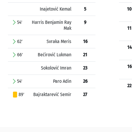
Inajetović Kemal
5
10
54'
Harris Benjamin Ray
9
Mak
11
62'
Svraka Meris
16
14
66'
Bećirović Lukman
21
16
Sokolović Imran
23
54'
Paro Adin
26
22
89'
Bajraktarević Semir
27