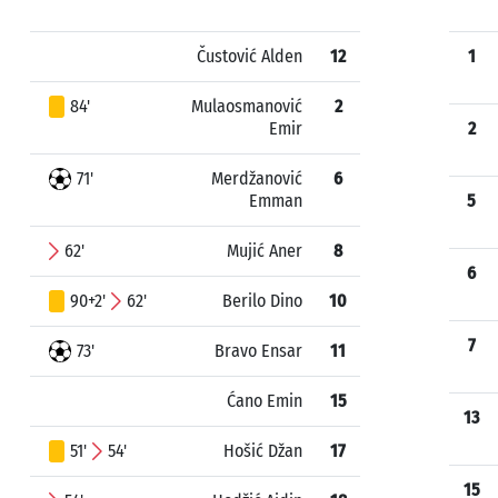
Čustović Alden
12
1
84'
Mulaosmanović
2
Emir
2
71'
Merdžanović
6
Emman
5
62'
Mujić Aner
8
6
90+2'
62'
Berilo Dino
10
7
73'
Bravo Ensar
11
Ćano Emin
15
13
51'
54'
Hošić Džan
17
15