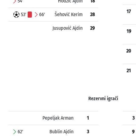
54'
Hodžić Ajdin
18
17
53'
66'
Šehović Kerim
28
Jusupović Ajdin
29
19
20
21
Rezervni igrači
Pepeljak Arman
1
3
62'
Bublin Ajdin
3
9