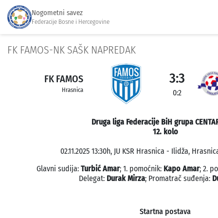
Nogometni savez
Federacije Bosne i Hercegovine
FK FAMOS-NK SAŠK NAPREDAK
3:3
FK FAMOS
Hrasnica
0:2
Druga liga Federacije BiH grupa CENTA
12. kolo
02.11.2025 13:30h, JU KSR Hrasnica - Ilidža, Hrasnic
Glavni sudija:
Turbić Amar
; 1. pomoćnik:
Kapo Amar
; 2. 
Delegat:
Durak Mirza
; Promatrač suđenja:
D
Startna postava