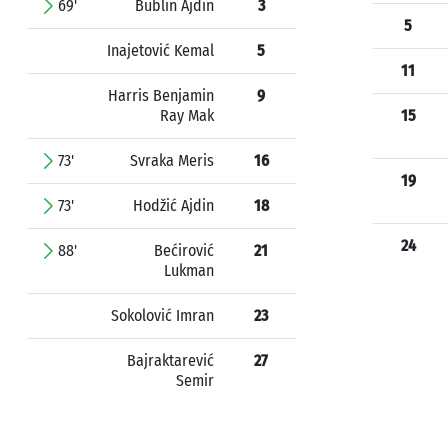
69'
Bublin Ajdin
3
5
Inajetović Kemal
5
11
Harris Benjamin
9
Ray Mak
15
73'
Svraka Meris
16
19
73'
Hodžić Ajdin
18
24
88'
Bećirović
21
Lukman
Sokolović Imran
23
Bajraktarević
27
Semir