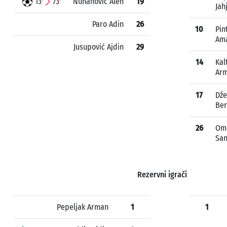
13'
73'
Nuhanović Alen
19
Jah
Paro Adin
26
10
Pin
Am
Jusupović Ajdin
29
14
Kal
Ar
17
Dže
Ber
26
Om
San
Rezervni igrači
Pepeljak Arman
1
1