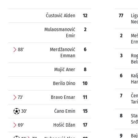
Čustović Alden
12
77
Lig
Ne
Mulaosmanović
2
Emir
2
Meš
Erm
88'
Merdžanović
6
Emman
3
Ro
Bel
Mujić Aner
8
6
Kal
Ha
Berilo Dino
10
7
Čen
73'
Bravo Ensar
11
Tar
30'
Ćano Emin
15
8
Sta
Sr
69'
Hošić Džan
17
9
Baj