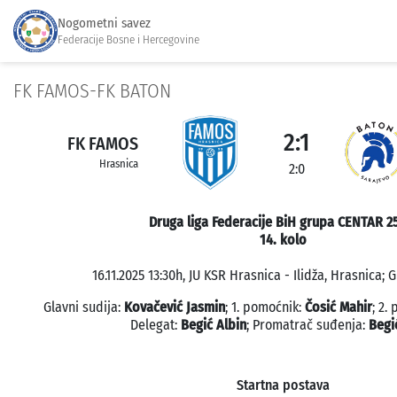
Nogometni savez
Federacije Bosne i Hercegovine
FK FAMOS-FK BATON
2:1
FK FAMOS
Hrasnica
2:0
Druga liga Federacije BiH grupa CENTAR 2
14. kolo
16.11.2025 13:30h, JU KSR Hrasnica - Ilidža, Hrasnica; 
Glavni sudija:
Kovačević Jasmin
; 1. pomoćnik:
Čosić Mahir
; 2.
Delegat:
Begić Albin
; Promatrač suđenja:
Begi
Startna postava