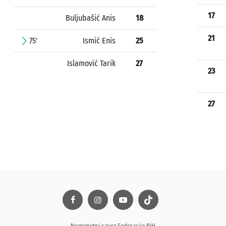
17
Buljubašić Anis
18
21
75'
Ismić Enis
25
Islamović Tarik
27
23
27
Nogometni savez Federacije BiH