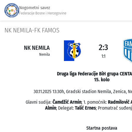
Nogometni savez
Federacije Bosne i Hercegovine
NK NEMILA-FK FAMOS
2:3
NK NEMILA
Nemila
1:1
Druga liga Federacije BiH grupa CENT
15. kolo
30.11.2025 13:30h, Gradski stadion Nemila, Zenica, N
Glavni sudija:
Čamdžić Armin
; 1. pomoćnik:
Radmilović 
Almin
; Delegat:
Talić Ernes
; Promatrač suđen
Startna postava