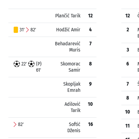
Plančić Tarik
12
12
31'
82'
Hodžić Amir
4
2
Behadarević
7
Muris
3
22'
(P)
Skomorac
8
6
61'
Samir
Skopljak
9
7
Emrah
8
Adilović
10
Tarik
10
82'
Softić
16
11
Dženis