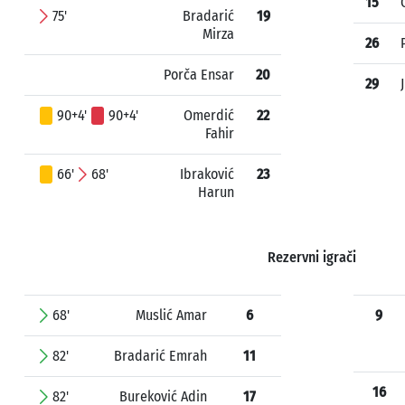
15
75'
Bradarić
19
Mirza
26
Porča Ensar
20
29
90+4'
90+4'
Omerdić
22
Fahir
66'
68'
Ibraković
23
Harun
Rezervni igrači
68'
Muslić Amar
6
9
82'
Bradarić Emrah
11
16
82'
Bureković Adin
17