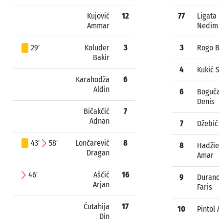
Kujović
12
77
Ligata
Ammar
Nedim
29'
Koluder
3
3
Rogo B
Bakir
4
Kukić 
Karahodža
6
Aldin
6
Boguč
Denis
Bičakčić
7
Adnan
7
Džebić
43'
58'
Lončarević
8
8
Hadžie
Dragan
Amar
46'
Aščić
16
9
Durano
Arjan
Faris
Ćutahija
17
10
Pintol
Din