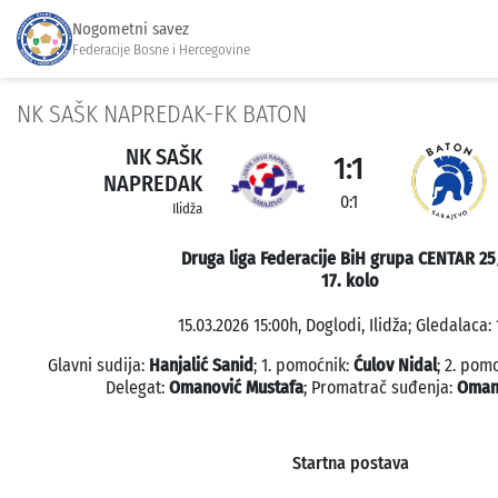
Nogometni savez
Federacije Bosne i Hercegovine
NK SAŠK NAPREDAK-FK BATON
NK SAŠK
1:1
NAPREDAK
0:1
Ilidža
Druga liga Federacije BiH grupa CENTAR 25
17. kolo
15.03.2026 15:00h, Doglodi, Ilidža; Gledalaca: 
Glavni sudija:
Hanjalić Sanid
; 1. pomoćnik:
Ćulov Nidal
; 2. pom
Delegat:
Omanović Mustafa
; Promatrač suđenja:
Oman
Startna postava