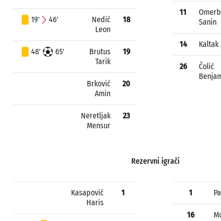
11
Omerb
19'
46'
Nedić
18
Sanin
Leon
14
Kaltak
48'
65'
Brutus
19
Tarik
26
Čolić
Benja
Brković
20
Amin
Neretljak
23
Mensur
Rezervni igrači
Kasapović
1
1
Pa
Haris
16
Mu