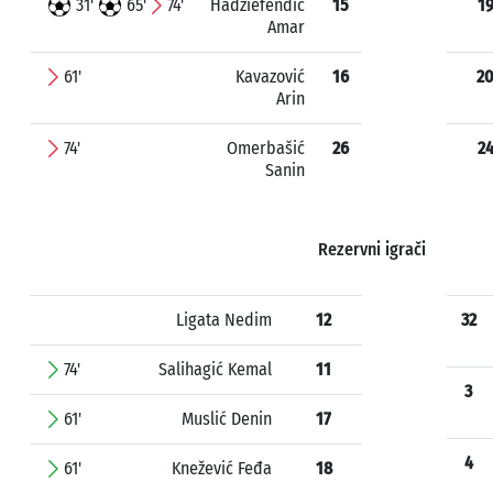
31'
65'
74'
Hadžiefendić
15
1
Amar
61'
Kavazović
16
2
Arin
74'
Omerbašić
26
2
Sanin
Rezervni igrači
Ligata Nedim
12
32
74'
Salihagić Kemal
11
3
61'
Muslić Denin
17
4
61'
Knežević Feđa
18