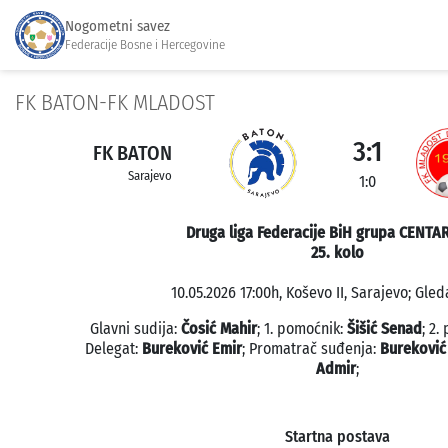
Nogometni savez
Federacije Bosne i Hercegovine
FK BATON-FK MLADOST
3:1
FK BATON
Sarajevo
1:0
Druga liga Federacije BiH grupa CENTA
25. kolo
10.05.2026 17:00h, Koševo II, Sarajevo; Gled
Glavni sudija:
Čosić Mahir
; 1. pomoćnik:
Šišić Senad
; 2.
Delegat:
Bureković Emir
; Promatrač suđenja:
Bureković
Admir
;
Startna postava