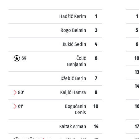
Hadžić Kerim
1
1
Rogo Belmin
3
5
Kukić Sedin
4
6
69'
Čolić
6
1
Benjamin
13
Džebić Berin
7
1
80'
Kaljić Hamza
8
61'
Bogučanin
10
1
Denis
Kaltak Arman
14
17