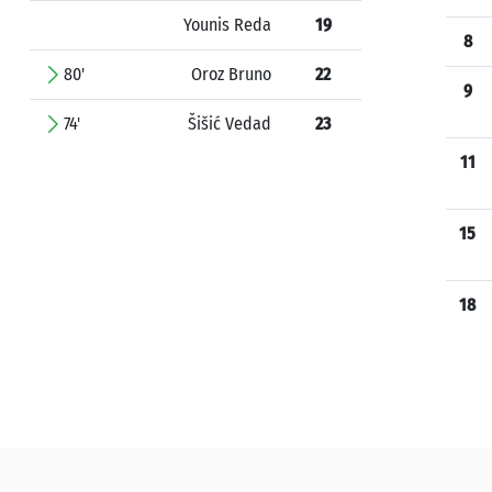
Younis Reda
19
8
80'
Oroz Bruno
22
9
74'
Šišić Vedad
23
11
15
18