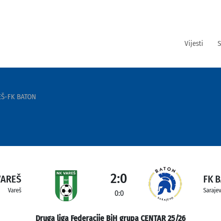
Vijesti
S
EŠ-FK BATON
2:0
VAREŠ
FK 
Vareš
Saraje
0:0
Druga liga Federacije BiH grupa CENTAR 25/26