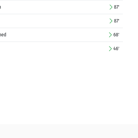
n
87'
87'
med
68'
46'