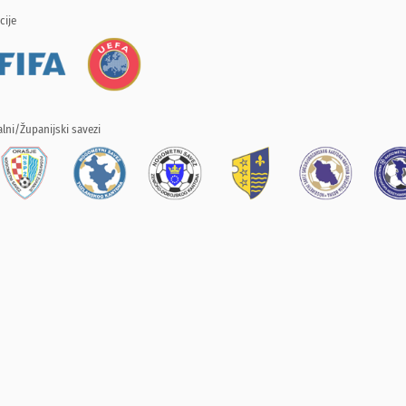
cije
lni/Županijski savezi