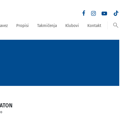
search
avez
Propisi
Takmičenja
Klubovi
Kontakt
BATON
vo