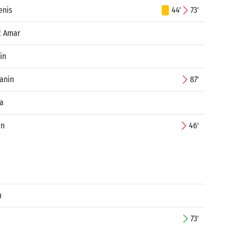
enis
44'
73'
ć Amar
in
anin
87'
a
in
46'
m
73'