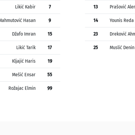
Likić Kabir
7
13
Prašović Ale
Mahmutović Hasan
9
14
Younis Reda
Džafo Imran
15
23
Dreković Ah
Likić Tarik
17
25
Muslić Denin
Kljajić Haris
19
Mešić Ensar
55
Rožajac Elmin
99