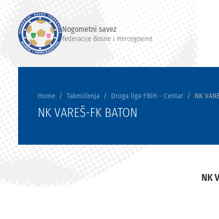
Nogometni savez
Federacije Bosne i Hercegovine
Home
Takmičenja
Druga liga FBiH - Centar
NK VAR
NK VAREŠ-FK BATON
NK 