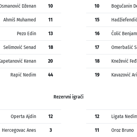
Osmanović Dženan
10
10
Bogučanin D
Ahmiš Muhamed
11
15
Hadžiefendi
Pezo Edin
13
16
Čolić Benjam
Selimović Senad
18
17
Omerbašić S
Kapetanović Kenan
20
18
Knežević Feđ
Rapić Nedim
44
19
Kavazović Ar
Rezervni igrači
Operta Ajdin
12
12
Ligata Nedi
Hercegovac Anes
3
11
Oroz Bruno