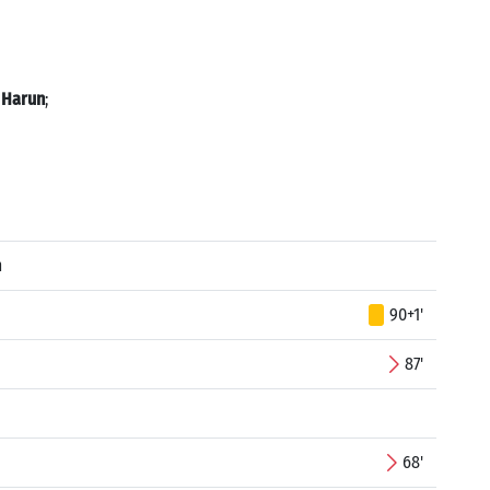
 Harun
;
m
90+1'
87'
68'