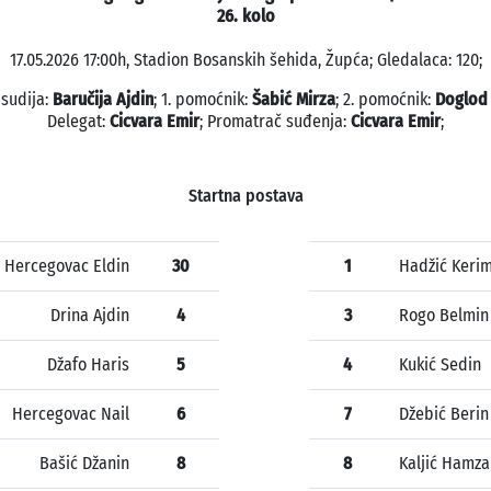
26. kolo
17.05.2026 17:00h, Stadion Bosanskih šehida, Župća; Gledalaca: 120;
 sudija:
Baručija Ajdin
; 1. pomoćnik:
Šabić Mirza
; 2. pomoćnik:
Doglod
Delegat:
Cicvara Emir
; Promatrač suđenja:
Cicvara Emir
;
Startna postava
Hercegovac Eldin
30
1
Hadžić Keri
Drina Ajdin
4
3
Rogo Belmin
Džafo Haris
5
4
Kukić Sedin
Hercegovac Nail
6
7
Džebić Berin
Bašić Džanin
8
8
Kaljić Hamza