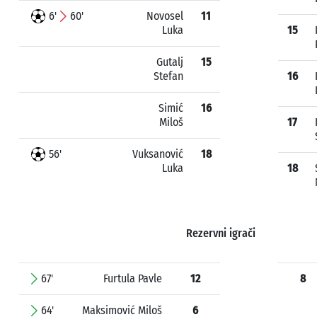
6'
60'
Novosel
11
Luka
15
Gutalj
15
Stefan
16
Simić
16
Miloš
17
56'
Vuksanović
18
Luka
18
Rezervni igrači
67'
Furtula Pavle
12
8
64'
Maksimović Miloš
6