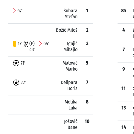
67'
Šubara
1
85
Stefan
Božić Miloš
2
4
17'
(P)
64'
Ignjić
3
43'
Mihajlo
7
71'
Matović
5
Marko
9
22'
Delipara
7
Boris
11
Motika
8
Luka
13
Jošović
10
Bane
14