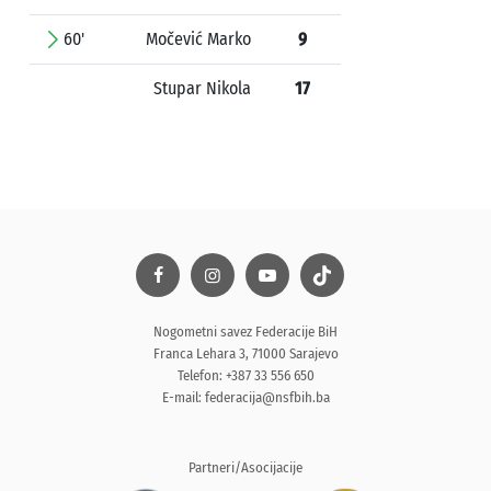
60'
Močević Marko
9
Stupar Nikola
17
Nogometni savez Federacije BiH
Franca Lehara 3, 71000 Sarajevo
Telefon: +387 33 556 650
E-mail:
federacija@nsfbih.ba
Partneri/Asocijacije