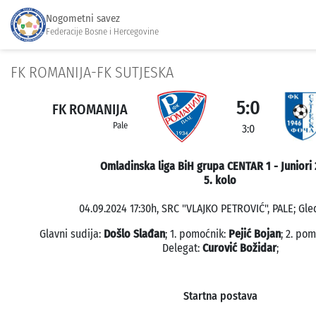
Nogometni savez
Federacije Bosne i Hercegovine
FK ROMANIJA-FK SUTJESKA
5:0
FK ROMANIJA
Pale
3:0
Omladinska liga BiH grupa CENTAR 1 - Juniori 
5. kolo
04.09.2024 17:30h, SRC "VLAJKO PETROVIĆ", PALE; Gled
Glavni sudija:
Došlo Slađan
; 1. pomoćnik:
Pejić Bojan
; 2. po
Delegat:
Curović Božidar
;
Startna postava