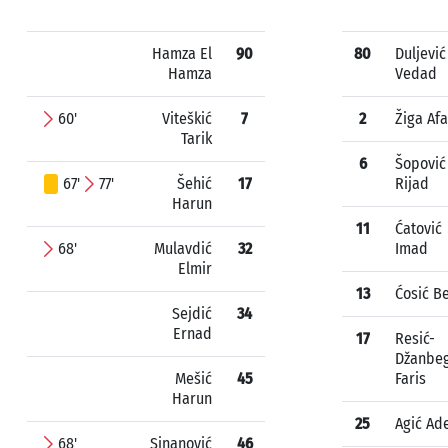
Hamza El
90
80
Duljević
Hamza
Vedad
60'
Viteškić
7
2
Žiga Af
Tarik
6
Šopović
67'
77'
Šehić
17
Rijad
Harun
11
Ćatović
68'
Mulavdić
32
Imad
Elmir
13
Ćosić B
Sejdić
34
Ernad
17
Resić-
Džanbeg
Mešić
45
Faris
Harun
25
Agić Ad
68'
Sinanović
46