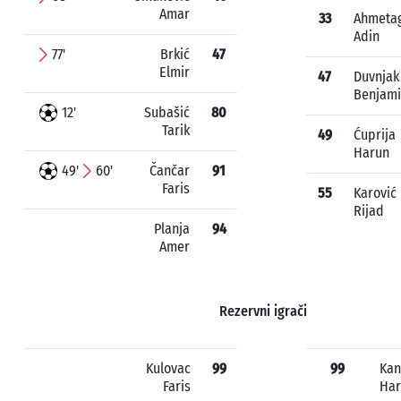
Amar
33
Ahmetag
Adin
77'
Brkić
47
Elmir
47
Duvnjak
Benjam
12'
Subašić
80
Tarik
49
Ćuprija
Harun
49'
60'
Čančar
91
Faris
55
Karović
Rijad
Planja
94
Amer
Rezervni igrači
Kulovac
99
99
Kan
Faris
Har