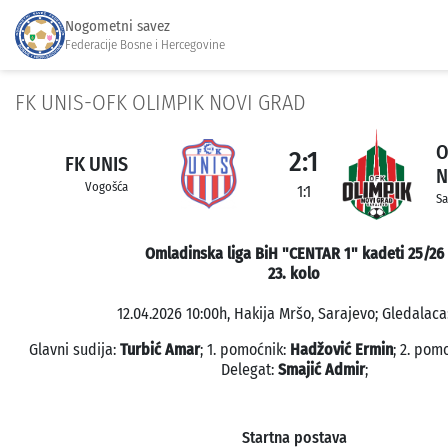
Nogometni savez
Federacije Bosne i Hercegovine
FK UNIS-OFK OLIMPIK NOVI GRAD
O
2:1
FK UNIS
N
Vogošća
1:1
Sa
Omladinska liga BiH "CENTAR 1" kadeti 25/26
23. kolo
12.04.2026 10:00h, Hakija Mršo, Sarajevo; Gledalaca:
Glavni sudija:
Turbić Amar
; 1. pomoćnik:
Hadžović Ermin
; 2. pom
Delegat:
Smajić Admir
;
Startna postava