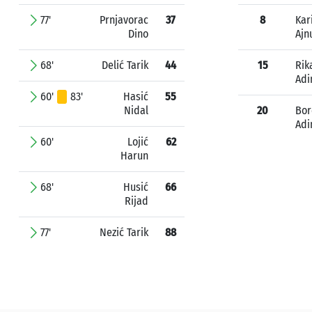
77'
Prnjavorac
37
8
Kar
Dino
Ajn
68'
Delić Tarik
44
15
Rik
Adi
60'
83'
Hasić
55
Nidal
20
Bor
Adi
60'
Lojić
62
Harun
68'
Husić
66
Rijad
77'
Nezić Tarik
88