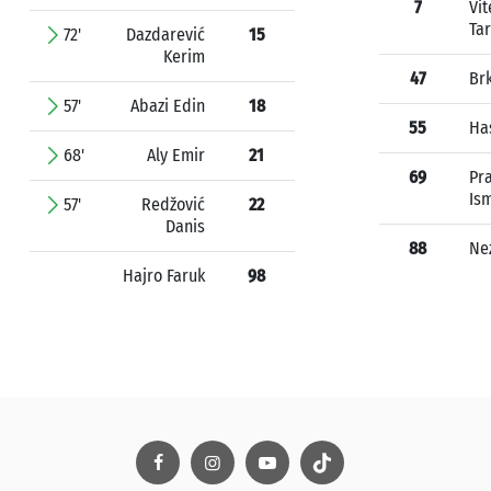
7
Vit
Tar
72'
Dazdarević
15
Kerim
47
Brk
57'
Abazi Edin
18
55
Ha
68'
Aly Emir
21
69
Pr
Ism
57'
Redžović
22
Danis
88
Nez
Hajro Faruk
98