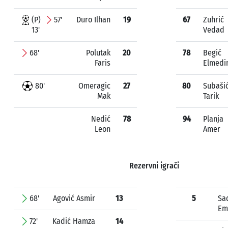
(P)
57'
Duro Ilhan
19
67
Zuhrić
13'
Vedad
68'
Polutak
20
78
Begić
Faris
Elmedi
80'
Omeragic
27
80
Subaši
Mak
Tarik
Nedić
78
94
Planja
Leon
Amer
Rezervni igrači
68'
Agović Asmir
13
5
Sa
Em
72'
Kadić Hamza
14