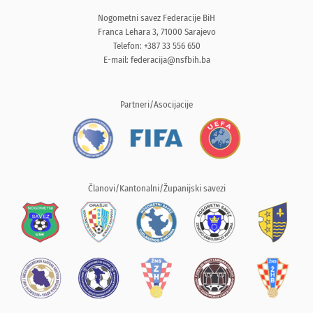
Nogometni savez Federacije BiH
Franca Lehara 3, 71000 Sarajevo
Telefon: +387 33 556 650
E-mail:
federacija@nsfbih.ba
Partneri/Asocijacije
Članovi/Kantonalni/Županijski savezi