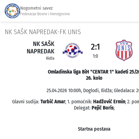
Nogometni savez
Federacije Bosne i Hercegovine
NK SAŠK NAPREDAK-FK UNIS
NK SAŠK
2:1
NAPREDAK
1:0
Ilidža
Omladinska liga BiH "CENTAR 1" kadeti 25/2
26. kolo
25.04.2026 10:00h, Doglodi, Ilidža; Gledalaca: 2
Glavni sudija:
Turbić Amar
; 1. pomoćnik:
Hadžović Ermin
; 2. po
Delegat:
Pejić Boris
;
Startna postava