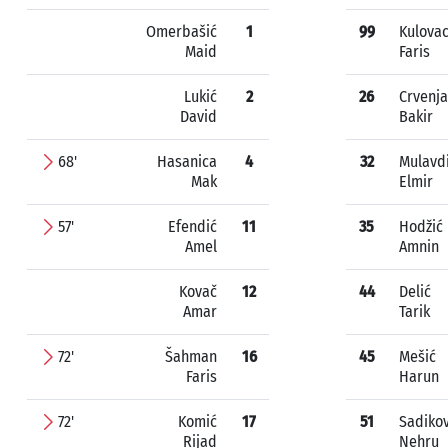
Omerbašić
1
99
Kulova
Maid
Faris
Lukić
2
26
Crvenja
David
Bakir
68'
Hasanica
4
32
Mulavd
Mak
Elmir
57'
Efendić
11
35
Hodžić
Amel
Amnin
Kovač
12
44
Delić
Amar
Tarik
72'
Šahman
16
45
Mešić
Faris
Harun
72'
Komić
17
51
Sadikov
Rijad
Nehru