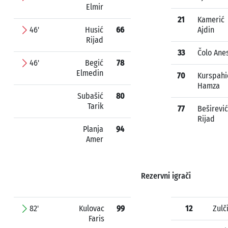
Elmir
21
Kamerić
46'
Husić
66
Ajdin
Rijad
33
Čolo Ane
46'
Begić
78
Elmedin
70
Kurspahi
Hamza
Subašić
80
Tarik
77
Beširević
Rijad
Planja
94
Amer
Rezervni igrači
82'
Kulovac
99
12
Zulč
Faris