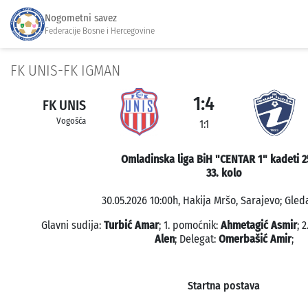
Nogometni savez
Federacije Bosne i Hercegovine
FK UNIS-FK IGMAN
1:4
FK UNIS
Vogošća
1:1
Omladinska liga BiH "CENTAR 1" kadeti 2
33. kolo
30.05.2026 10:00h, Hakija Mršo, Sarajevo; Gleda
Glavni sudija:
Turbić Amar
; 1. pomoćnik:
Ahmetagić Asmir
; 
Alen
; Delegat:
Omerbašić Amir
;
Startna postava