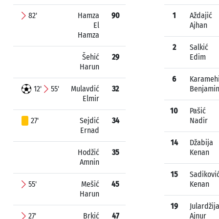
82'
Hamza
90
1
Aždajić
El
Ajhan
Hamza
2
Salkić
Šehić
29
Edim
Harun
6
Karameh
12'
55'
Mulavdić
32
Benjami
Elmir
10
Pašić
27'
Sejdić
34
Nadir
Ernad
14
Džabija
Hodžić
35
Kenan
Amnin
15
Sadikovi
55'
Mešić
45
Kenan
Harun
19
Julardžij
27'
Brkić
47
Ajnur