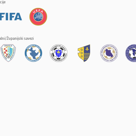
cije
lni/Županijski savezi