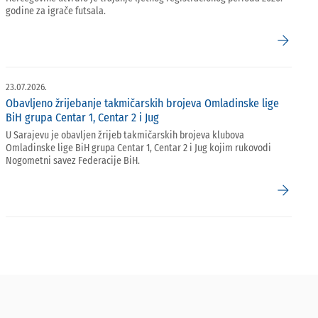
godine za igrače futsala.
arrow_forward
23.07.2026.
Obavljeno žrijebanje takmičarskih brojeva Omladinske lige
BiH grupa Centar 1, Centar 2 i Jug
U Sarajevu je obavljen žrijeb takmičarskih brojeva klubova
Omladinske lige BiH grupa Centar 1, Centar 2 i Jug kojim rukovodi
Nogometni savez Federacije BiH.
arrow_forward