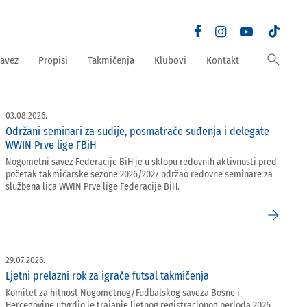
search
avez
Propisi
Takmičenja
Klubovi
Kontakt
03.08.2026.
Održani seminari za sudije, posmatrače suđenja i delegate
WWIN Prve lige FBiH
Nogometni savez Federacije BiH je u sklopu redovnih aktivnosti pred
početak takmičarske sezone 2026/2027 održao redovne seminare za
službena lica WWIN Prve lige Federacije BiH.
arrow_forward
29.07.2026.
Ljetni prelazni rok za igrače futsal takmičenja
Komitet za hitnost Nogometnog/Fudbalskog saveza Bosne i
Hercegovine utvrdio je trajanje ljetnog registracionog perioda 2026.