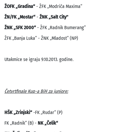
ŽOFK „Gradina“
- ŽFK „Modriča Maxima“
ŽN/FK „Mostar“
-
ŽNK „Salt City"
ŽNK „SFK 2000“
- ŽFK „Radnik Bumerang“
ŽFK „Banja Luka“ - ŽNK „Mladost“ (NP)
Utakmice se igraju 9.10.2013. godine.
Četvrtfinale Kup-a BiH za juniore:
HŠK „Zrinjski“
-FK „Rudar“ (P)
FK „Radnik“ (B) -
NK „Čelik“