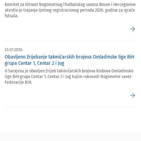
Komitet za hitnost Nogometnog/Fudbalskog saveza Bosne i Hercegovine
utvrdio je trajanje ljetnog registracionog perioda 2026. godine za igrače
futsala.
arrow_forward
23.07.2026.
Obavljeno žrijebanje takmičarskih brojeva Omladinske lige BiH
grupa Centar 1, Centar 2 i Jug
U Sarajevu je obavljen žrijeb takmičarskih brojeva klubova Omladinske
lige BiH grupa Centar 1, Centar 2 i Jug kojim rukovodi Nogometni savez
Federacije BiH.
arrow_forward