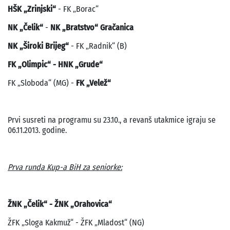
HŠK „Zrinjski“
- FK „Borac“
NK „Čelik“
-
NK „Bratstvo“ Gračanica
NK „Široki Brijeg“
- FK „Radnik“ (B)
FK „Olimpic“ - HNK „Grude“
FK „Sloboda“ (MG) -
FK „Velež“
Prvi susreti na programu su 23.10., a revanš utakmice igraju se
06.11.2013. godine.
Prva runda Kup-a BiH za seniorke:
ŽNK „Čelik“ - ŽNK „Orahovica“
ŽFK „Sloga Kakmuž“ - ŽFK „Mladost“ (NG)