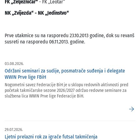
FK „Željezničar“
- FK „Leotar“
NK „Zvijezda“ - NK „Jedinstvo“
Prve utakmice su na rasporedu 23.10.2013 godine, dok su revanš
susreti na rasporedu 06.11.2013. godine.
03.08.2026.
Održani seminari za sudije, posmatrače suđenja i delegate
WWIN Prve lige FBiH
Nogometni savez Federacije BiH je u sklopu redovnih aktivnosti pred
početak takmičarske sezone 2026/2027 održao redovne seminare za
službena lica WWIN Prve lige Federacije BiH.
arrow_forward
29.07.2026.
Ljetni prelazni rok za igrače futsal takmičenja