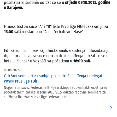
posmatrače suđenja održat će se u
srijedu 09.10.2013. godine
u Sarajevu.
Fitness test za suce "A" i "B" liste Prve lige FBiH zakazan je za
13:00 sati
na stadionu "Asim Ferhatović- Hase".
Edukacioni seminar- zajednička analiza suđenja u dosadašnjem
dijelu prvenstva za suce i posmatrače suđenja održat će se u
hotelu "Sunce" u Vogošći sa početkom u
16:00 sati.
03.08.2026.
Održani seminari za sudije, posmatrače suđenja i delegate
WWIN Prve lige FBiH
Nogometni savez Federacije BiH je u sklopu redovnih aktivnosti pred
početak takmičarske sezone 2026/2027 održao redovne seminare za
službena lica WWIN Prve lige Federacije BiH.
arrow_forward