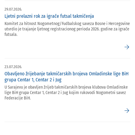
29.07.2026.
Ljetni prelazni rok za igrače futsal takmičenja
Komitet za hitnost Nogometnog/Fudbalskog saveza Bosne i Hercegovine
utvrdio je trajanje ljetnog registracionog perioda 2026. godine za igrače
futsala.
arrow_forward
23.07.2026.
Obavljeno žrijebanje takmičarskih brojeva Omladinske lige BiH
grupa Centar 1, Centar 2 i Jug
U Sarajevu je obavljen žrijeb takmičarskih brojeva klubova Omladinske
lige BiH grupa Centar 1, Centar 2 i Jug kojim rukovodi Nogometni savez
Federacije BiH.
arrow_forward