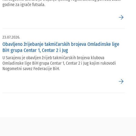
godine za igrače futsala.
arrow_forward
23.07.2026.
Obavljeno žrijebanje takmičarskih brojeva Omladinske lige
BiH grupa Centar 1, Centar 2 i Jug
U Sarajevu je obavljen žrijeb takmičarskih brojeva klubova
Omladinske lige BiH grupa Centar 1, Centar 2 i Jug kojim rukovodi
Nogometni savez Federacije BiH.
arrow_forward