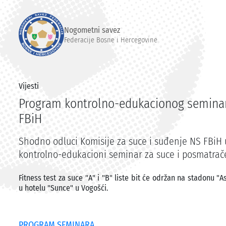
Nogometni savez
Federacije Bosne i Hercegovine
Vijesti
Program kontrolno-edukacionog seminara
FBiH
Shodno odluci Komisije za suce i suđenje NS FBiH u
kontrolno-edukacioni seminar za suce i posmatrače
Fitness test za suce "A" i "B" liste bit će održan na stadonu "
u hotelu "Sunce" u Vogošći.
PROGRAM SEMINARA