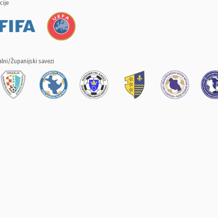
cije
lni/Županijski savezi