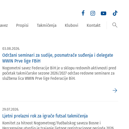
search
avez
Propisi
Takmičenja
Klubovi
Kontakt
03.08.2026.
Održani seminari za sudije, posmatrače suđenja i delegate
WWIN Prve lige FBiH
Nogometni savez Federacije BiH je u sklopu redovnih aktivnosti pred
početak takmičarske sezone 2026/2027 održao redovne seminare za
službena lica WWIN Prve lige Federacije BiH.
arrow_forward
29.07.2026.
Ljetni prelazni rok za igrače futsal takmičenja
Komitet za hitnost Nogometnog/Fudbalskog saveza Bosne i
Hercegovine utvrdio je trajanje ljetnog registracionog perioda 2026.