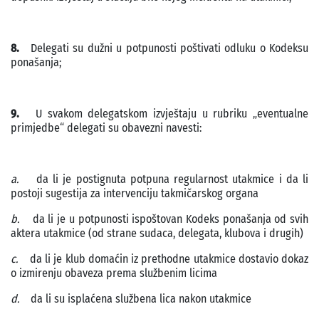
8.
Delegati su dužni u potpunosti poštivati odluku o Kodeksu
ponašanja;
9.
U svakom delegatskom izvještaju u rubriku „eventualne
primjedbe“ delegati su obavezni navesti:
a.
da li je postignuta potpuna regularnost utakmice i da li
postoji sugestija za intervenciju takmičarskog organa
b.
da li je u potpunosti ispoštovan Kodeks ponašanja od svih
aktera utakmice (od strane sudaca, delegata, klubova i drugih)
c.
da li je klub domaćin iz prethodne utakmice dostavio dokaz
o izmirenju obaveza prema službenim licima
d.
da li su isplaćena službena lica nakon utakmice