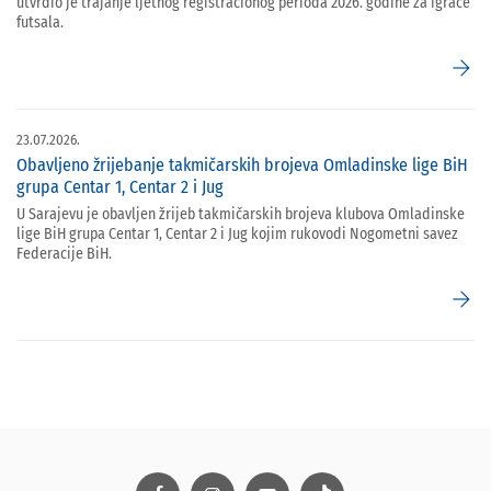
utvrdio je trajanje ljetnog registracionog perioda 2026. godine za igrače
futsala.
arrow_forward
23.07.2026.
Obavljeno žrijebanje takmičarskih brojeva Omladinske lige BiH
grupa Centar 1, Centar 2 i Jug
U Sarajevu je obavljen žrijeb takmičarskih brojeva klubova Omladinske
lige BiH grupa Centar 1, Centar 2 i Jug kojim rukovodi Nogometni savez
Federacije BiH.
arrow_forward