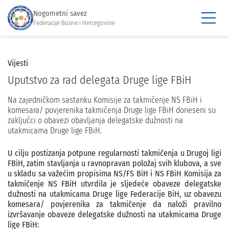
Nogometni savez
Federacije Bosne i Hercegovine
Vijesti
Uputstvo za rad delegata Druge lige FBiH
Na zajedničkom sastanku Komisije za takmičenje NS FBiH i
komesara/ povjerenika takmičenja Druge lige FBiH doneseni su
zaključci o obavezi obavljanja delegatske dužnosti na
utakmicama Druge lige FBiH.
U cilju postizanja potpune regularnosti takmičenja u Drugoj ligi
FBiH, zatim stavljanja u ravnopravan položaj svih klubova, a sve
u skladu sa važećim propisima NS/FS BiH i NS FBiH Komisija za
takmičenje NS FBiH utvrdila je sljedeće obaveze delegatske
dužnosti na utakmicama Druge lige Federacije BiH, uz obavezu
komesara/ povjerenika za takmičenje da naloži pravilno
izvršavanje obaveze delegatske dužnosti na utakmicama Druge
lige FBiH: