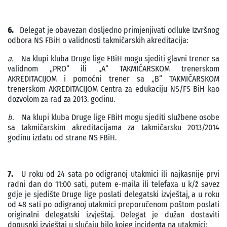
6.
Delegat je obavezan dosljedno primjenjivati odluke Izvršnog
odbora NS FBiH o validnosti takmičarskih akreditacija:
a.
Na klupi kluba Druge lige FBiH mogu sjediti glavni trener sa
validnom „PRO“ ili „A“ TAKMIČARSKOM trenerskom
AKREDITACIJOM i pomoćni trener sa „B“ TAKMIČARSKOM
trenerskom AKREDITACIJOM Centra za edukaciju NS/FS BiH kao
dozvolom za rad za 2013. godinu.
b.
Na klupi kluba Druge lige FBiH mogu sjediti službene osobe
sa takmičarskim akreditacijama za takmičarsku 2013/2014
godinu izdatu od strane NS FBiH.
7.
U roku od 24 sata po odigranoj utakmici ili najkasnije prvi
radni dan do 11:00 sati, putem e-maila ili telefaxa u k/ž savez
gdje je sjedište Druge lige poslati delegatski izvještaj, a u roku
od 48 sati po odigranoj utakmici preporučenom poštom poslati
originalni delegatski izvještaj. Delegat je dužan dostaviti
dopusnki izvještaj u slučaju bilo kojeg incidenta na utakmici;