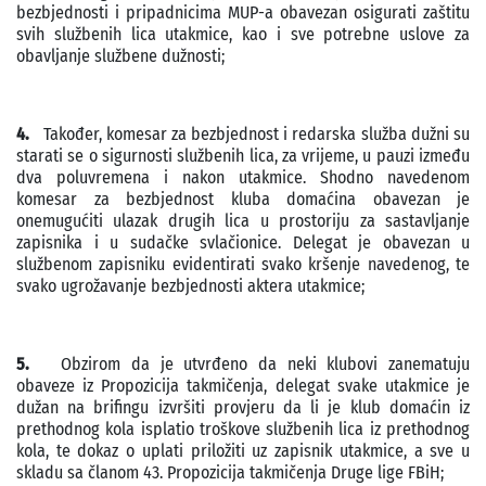
bezbjednosti i pripadnicima MUP-a obavezan osigurati zaštitu
svih službenih lica utakmice, kao i sve potrebne uslove za
obavljanje službene dužnosti;
4.
Također, komesar za bezbjednost i redarska služba dužni su
starati se o sigurnosti službenih lica, za vrijeme, u pauzi između
dva poluvremena i nakon utakmice. Shodno navedenom
komesar za bezbjednost kluba domaćina obavezan je
onemugućiti ulazak drugih lica u prostoriju za sastavljanje
zapisnika i u sudačke svlačionice. Delegat je obavezan u
službenom zapisniku evidentirati svako kršenje navedenog, te
svako ugrožavanje bezbjednosti aktera utakmice;
5.
Obzirom da je utvrđeno da neki klubovi zanematuju
obaveze iz Propozicija takmičenja, delegat svake utakmice je
dužan na brifingu izvršiti provjeru da li je klub domaćin iz
prethodnog kola isplatio troškove službenih lica iz prethodnog
kola, te dokaz o uplati priložiti uz zapisnik utakmice, a sve u
skladu sa članom 43. Propozicija takmičenja Druge lige FBiH;