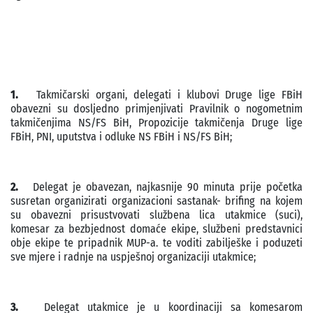
1.
Takmičarski organi, delegati i klubovi
Druge lige FBiH
obavezni su dosljedno primjenjivati Pravilnik o nogometnim
takmičenjima NS/FS BiH, Propozicije takmičenja Druge lige
FBiH, PNI, uputstva i odluke NS FBiH i NS/FS BiH;
2.
Delegat je obavezan, najkasnije 90 minuta prije početka
susretan organizirati organizacioni sastanak- brifing na kojem
su obavezni prisustvovati službena lica utakmice (suci),
komesar za bezbjednost domaće ekipe, službeni predstavnici
obje ekipe te pripadnik MUP-a. te voditi zabilješke i poduzeti
sve mjere i radnje na uspješnoj organizaciji utakmice;
3.
Delegat utakmice je u koordinaciji sa komesarom