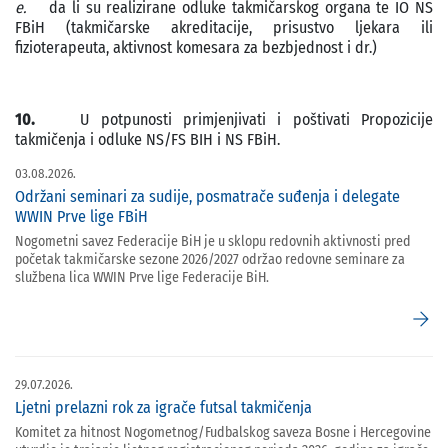
e.
da li su realizirane odluke takmičarskog organa te IO NS
FBiH (takmičarske akreditacije, prisustvo ljekara ili
fizioterapeuta, aktivnost komesara za bezbjednost i dr.)
10.
U potpunosti primjenjivati i poštivati Propozicije
takmičenja i odluke NS/FS BIH i NS FBiH.
03.08.2026.
Održani seminari za sudije, posmatrače suđenja i delegate
WWIN Prve lige FBiH
Nogometni savez Federacije BiH je u sklopu redovnih aktivnosti pred
početak takmičarske sezone 2026/2027 održao redovne seminare za
službena lica WWIN Prve lige Federacije BiH.
arrow_forward
29.07.2026.
Ljetni prelazni rok za igrače futsal takmičenja
Komitet za hitnost Nogometnog/Fudbalskog saveza Bosne i Hercegovine