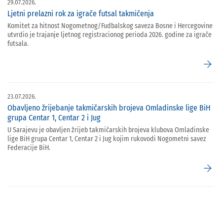
29.07.2026.
Ljetni prelazni rok za igrače futsal takmičenja
Komitet za hitnost Nogometnog/Fudbalskog saveza Bosne i Hercegovine
utvrdio je trajanje ljetnog registracionog perioda 2026. godine za igrače
futsala.
arrow_forward
23.07.2026.
Obavljeno žrijebanje takmičarskih brojeva Omladinske lige BiH
grupa Centar 1, Centar 2 i Jug
U Sarajevu je obavljen žrijeb takmičarskih brojeva klubova Omladinske
lige BiH grupa Centar 1, Centar 2 i Jug kojim rukovodi Nogometni savez
Federacije BiH.
arrow_forward