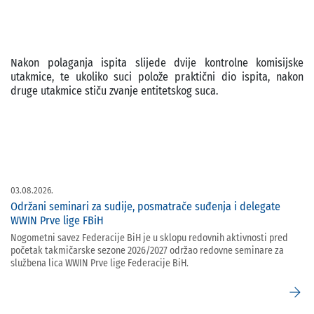
Nakon polaganja ispita slijede dvije kontrolne komisijske
utakmice, te ukoliko suci polože praktični dio ispita, nakon
druge utakmice stiču zvanje entitetskog suca.
03.08.2026.
Održani seminari za sudije, posmatrače suđenja i delegate
WWIN Prve lige FBiH
Nogometni savez Federacije BiH je u sklopu redovnih aktivnosti pred
početak takmičarske sezone 2026/2027 održao redovne seminare za
službena lica WWIN Prve lige Federacije BiH.
arrow_forward