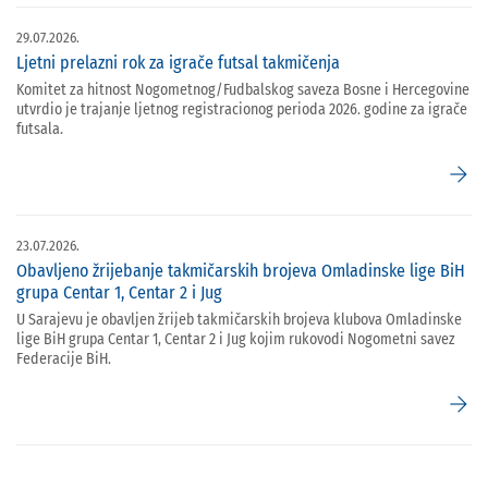
29.07.2026.
Ljetni prelazni rok za igrače futsal takmičenja
Komitet za hitnost Nogometnog/Fudbalskog saveza Bosne i Hercegovine
utvrdio je trajanje ljetnog registracionog perioda 2026. godine za igrače
futsala.
arrow_forward
23.07.2026.
Obavljeno žrijebanje takmičarskih brojeva Omladinske lige BiH
grupa Centar 1, Centar 2 i Jug
U Sarajevu je obavljen žrijeb takmičarskih brojeva klubova Omladinske
lige BiH grupa Centar 1, Centar 2 i Jug kojim rukovodi Nogometni savez
Federacije BiH.
arrow_forward