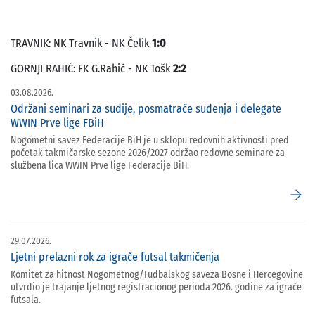
TRAVNIK: NK Travnik - NK Čelik
1:0
GORNJI RAHIĆ: FK G.Rahić - NK Tošk
2:2
03.08.2026.
Održani seminari za sudije, posmatrače suđenja i delegate
WWIN Prve lige FBiH
Nogometni savez Federacije BiH je u sklopu redovnih aktivnosti pred
početak takmičarske sezone 2026/2027 održao redovne seminare za
službena lica WWIN Prve lige Federacije BiH.
arrow_forward
29.07.2026.
Ljetni prelazni rok za igrače futsal takmičenja
Komitet za hitnost Nogometnog/Fudbalskog saveza Bosne i Hercegovine
utvrdio je trajanje ljetnog registracionog perioda 2026. godine za igrače
futsala.