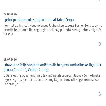
29.07.2026.
Ljetni prelazni rok za igrače futsal takmičenja
Komitet za hitnost Nogometnog/Fudbalskog saveza Bosne i Hercegovine
utvrdio je trajanje ljetnog registracionog perioda 2026. godine za igrače
futsala.
arrow_forward
23.07.2026.
Obavljeno žrijebanje takmičarskih brojeva Omladinske lige BiH
grupa Centar 1, Centar 2 i Jug
U Sarajevu je obavljen žrijeb takmičarskih brojeva klubova Omladinske
lige BiH grupa Centar 1, Centar 2 i Jug kojim rukovodi Nogometni savez
Federacije BiH.
arrow_forward