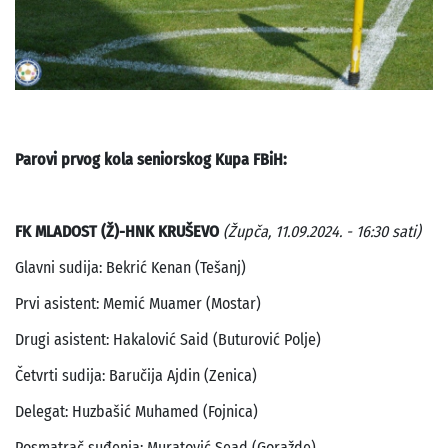
Parovi prvog kola seniorskog Kupa FBiH:
FK MLADOST (Ž)-HNK KRUŠEVO
(Župča, 11.09.2024. - 16:30 sati)
Glavni sudija: Bekrić Kenan (Tešanj)
Prvi asistent: Memić Muamer (Mostar)
Drugi asistent: Hakalović Said (Buturović Polje)
Četvrti sudija: Baručija Ajdin (Zenica)
Delegat: Huzbašić Muhamed (Fojnica)
Posmatrač suđenja: Muratović Sead (Goražde)