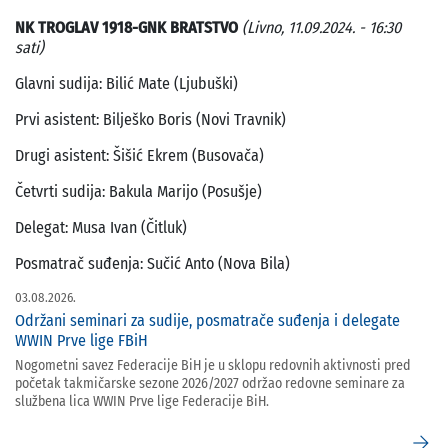
NK TROGLAV 1918-GNK BRATSTVO
(Livno, 11.09.2024. - 16:30
sati)
Glavni sudija: Bilić Mate (Ljubuški)
Prvi asistent: Bilješko Boris (Novi Travnik)
Drugi asistent: Šišić Ekrem (Busovača)
Četvrti sudija: Bakula Marijo (Posušje)
Delegat: Musa Ivan (Čitluk)
Posmatrač suđenja: Sučić Anto (Nova Bila)
03.08.2026.
Održani seminari za sudije, posmatrače suđenja i delegate
WWIN Prve lige FBiH
Nogometni savez Federacije BiH je u sklopu redovnih aktivnosti pred
početak takmičarske sezone 2026/2027 održao redovne seminare za
službena lica WWIN Prve lige Federacije BiH.
arrow_forward