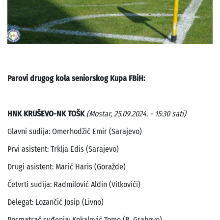
Parovi drugog kola seniorskog Kupa FBiH:
HNK KRUŠEVO-NK TOŠK
(Mostar, 25.09.2024. - 15:30 sati)
Glavni sudija: Omerhodžić Emir (Sarajevo)
Prvi asistent: Trklja Edis (Sarajevo)
Drugi asistent: Marić Haris (Goražde)
Četvrti sudija: Radmilović Aldin (Vitkovići)
Delegat: Lozančić Josip (Livno)
Posmatrač suđenja: Kokalović Tomo (B. Grahovo)