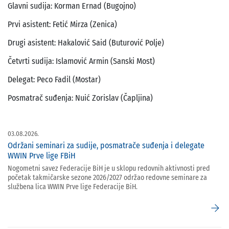
Glavni sudija: Korman Ernad (Bugojno)
Prvi asistent: Fetić Mirza (Zenica)
Drugi asistent: Hakalović Said (Buturović Polje)
Četvrti sudija: Islamović Armin (Sanski Most)
Delegat: Peco Fadil (Mostar)
Posmatrač suđenja: Nuić Zorislav (Čapljina)
03.08.2026.
Održani seminari za sudije, posmatrače suđenja i delegate
WWIN Prve lige FBiH
Nogometni savez Federacije BiH je u sklopu redovnih aktivnosti pred
početak takmičarske sezone 2026/2027 održao redovne seminare za
službena lica WWIN Prve lige Federacije BiH.
arrow_forward