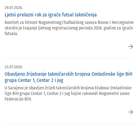
29.07.2026.
Ljetni prelazni rok za igrače futsal takmičenja
Komitet za hitnost Nogometnog/Fudbalskog saveza Bosne i Hercegovine
utvrdio je trajanje ljetnog registracionog perioda 2026. godine za igrače
futsala.
arrow_forward
23.07.2026.
Obavljeno žrijebanje takmičarskih brojeva Omladinske lige BiH
grupa Centar 1, Centar 2 i Jug
U Sarajevu je obavljen žrijeb takmičarskih brojeva klubova Omladinske
lige BiH grupa Centar 1, Centar 2 i Jug kojim rukovodi Nogometni savez
Federacije BiH.
arrow_forward