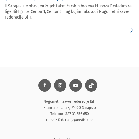
U Sarajevu je obavljen žrijeb takmičarskih brojeva klubova Omladinske
lige BiH grupa Centar 1, Centar 2 i Jug kojim rukovodi Nogometni savez
Federacije BiH.
arrow_forward
Nogometni savez Federacije BiH
Franca Lehara 3, 71000 Sarajevo
Telefon: +387 33 556 650
E-mail:
federacija@nsfbih.ba