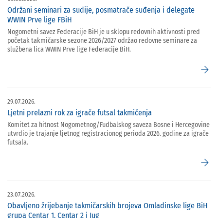
Održani seminari za sudije, posmatrače suđenja i delegate
WWIN Prve lige FBiH
Nogometni savez Federacije BiH je u sklopu redovnih aktivnosti pred
početak takmičarske sezone 2026/2027 održao redovne seminare za
službena lica WWIN Prve lige Federacije BiH.
arrow_forward
29.07.2026.
Ljetni prelazni rok za igrače futsal takmičenja
Komitet za hitnost Nogometnog/Fudbalskog saveza Bosne i Hercegovine
utvrdio je trajanje ljetnog registracionog perioda 2026. godine za igrače
futsala.
arrow_forward
23.07.2026.
Obavljeno žrijebanje takmičarskih brojeva Omladinske lige BiH
grupa Centar 1, Centar 2 i Jug