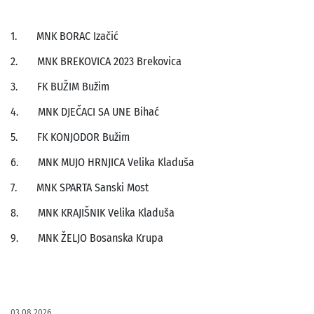
1. MNK BORAC Izačić
2. MNK BREKOVICA 2023 Brekovica
3. FK BUŽIM Bužim
4. MNK DJEČACI SA UNE Bihać
5. FK KONJODOR Bužim
6. MNK MUJO HRNJICA Velika Kladuša
7. MNK SPARTA Sanski Most
8. MNK KRAJIŠNIK Velika Kladuša
9. MNK ŽELJO Bosanska Krupa
03.08.2026.