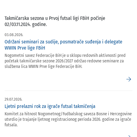
Takmičarska sezona u Prvoj futsal ligi FBiH počinje
02/03.11.2024. godine.
03.08.2026.
Održani seminari za sudije, posmatrače suđenja i delegate
WWIN Prve lige FBiH
Nogometni savez Federacije BiH je u sklopu redovnih aktivnosti pred
početak takmičarske sezone 2026/2027 održao redovne seminare za
službena lica WWIN Prve lige Federacije BiH.
arrow_forward
29.07.2026.
Ljetni prelazni rok za igrače futsal takmičenja
Komitet za hitnost Nogometnog/Fudbalskog saveza Bosne i Hercegovine
utvrdio je trajanje ljetnog registracionog perioda 2026. godine za igrače
futsala.