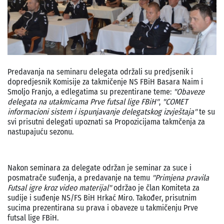
Predavanja na seminaru delegata održali su predjsenik i
dopredjesnik Komisije za takmičenje NS FBiH Basara Naim i
Smoljo Franjo, a edlegatima su prezentirane teme:
"Obaveze
delegata na utakmicama Prve futsal lige FBiH"
,
"COMET
informacioni sistem i ispunjavanje delegatskog izvještaja"
te su
svi prisutni delegati upoznati sa Propozicijama takmčenja za
nastupajuću sezonu.
Nakon seminara za delegate održan je seminar za suce i
posmatrače suđenja, a predavanje na temu
"Primjena pravila
Futsal igre kroz video materijal"
održao je član Komiteta za
sudije i suđenje NS/FS BiH Hrkać Miro. Također, prisutnim
sucima prezentirana su prava i obaveze u takmičenju Prve
futsal lige FBiH.