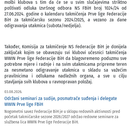
molbi klubova s tim da će se u svim slučajevima striktno
poštivati odluka Izvršnog odbora NS FBiH broj 1024/24 od
27.06.2024. godine o kalendaru takmičenja Prve lige Federacije
BiH za takmičarsku sezonu 2024/2025, a vezano za dane
odigravanja utakmica (subota/nedjelja).
Također, Komisija za takmičenje NS Federacije BiH je donijela
zaključak kojim se obavezuju svi klubovi učesnici takmičenja
WWIN Prve lige Federacije BiH da blagovremeno poduzmu sve
potrebne mjere i radnje i na svim utakmicama pripreme teren
za nesmetano odigravanje utakmica u skladu sa važećim
pravilnicima i odlukama nadležnih organa, a sve u cilju
stavljanja svih klubova u ravnopravan položaj.
03.08.2026.
Održani seminari za sudije, posmatrače suđenja i delegate
WWIN Prve lige FBiH
Nogometni savez Federacije BiH je u sklopu redovnih aktivnosti pred
početak takmičarske sezone 2026/2027 održao redovne seminare za
službena lica WWIN Prve lige Federacije BiH.