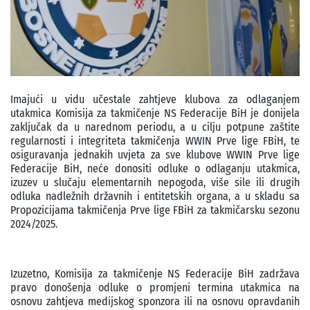
Imajući u vidu učestale zahtjeve klubova za odlaganjem
utakmica Komisija za takmičenje NS Federacije BiH je donijela
zaključak da u narednom periodu, a u cilju potpune zaštite
regularnosti i integriteta takmičenja WWIN Prve lige FBiH, te
osiguravanja jednakih uvjeta za sve klubove WWIN Prve lige
Federacije BiH, neće donositi odluke o odlaganju utakmica,
izuzev u slučaju elementarnih nepogoda, više sile ili drugih
odluka nadležnih državnih i entitetskih organa, a u skladu sa
Propozicijama takmičenja Prve lige FBiH za takmičarsku sezonu
2024/2025.
Izuzetno, Komisija za takmičenje NS Federacije BiH zadržava
pravo donošenja odluke o promjeni termina utakmica na
osnovu zahtjeva medijskog sponzora ili na osnovu opravdanih