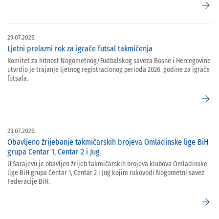
arrow_forward
29.07.2026.
Ljetni prelazni rok za igrače futsal takmičenja
Komitet za hitnost Nogometnog/Fudbalskog saveza Bosne i Hercegovine
utvrdio je trajanje ljetnog registracionog perioda 2026. godine za igrače
futsala.
arrow_forward
23.07.2026.
Obavljeno žrijebanje takmičarskih brojeva Omladinske lige BiH
grupa Centar 1, Centar 2 i Jug
U Sarajevu je obavljen žrijeb takmičarskih brojeva klubova Omladinske
lige BiH grupa Centar 1, Centar 2 i Jug kojim rukovodi Nogometni savez
Federacije BiH.
arrow_forward