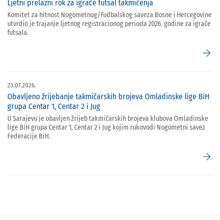
Ljetni prelazni rok za igrače futsal takmičenja
Komitet za hitnost Nogometnog/Fudbalskog saveza Bosne i Hercegovine
utvrdio je trajanje ljetnog registracionog perioda 2026. godine za igrače
futsala.
arrow_forward
23.07.2026.
Obavljeno žrijebanje takmičarskih brojeva Omladinske lige BiH
grupa Centar 1, Centar 2 i Jug
U Sarajevu je obavljen žrijeb takmičarskih brojeva klubova Omladinske
lige BiH grupa Centar 1, Centar 2 i Jug kojim rukovodi Nogometni savez
Federacije BiH.
arrow_forward